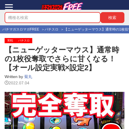
パチマガスロマガFREE
パチスロ
【ニューゲッターマウス】通常時の1枚役
実戦
パチスロ
【ニューゲッターマウス】通常時
の1枚役奪取でさらに甘くなる！
【オール設定実戦×設定2】
Written by
菊丸
2022.07.04