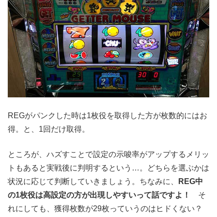
REGがパンクした時は1枚役を取得した方が枚数的にはお
得。と、1回だけ取得。
ところが、ハズすことで設定の示唆率がアップするメリッ
トもあると実戦後に判明するという…。どちらを選ぶかは
状況に応じて判断していきましょう。ちなみに、
REG中
の1枚役は高設定の方が出現しやすいって話ですよ！
そ
れにしても、獲得枚数が29枚っていうのはヒドくない？