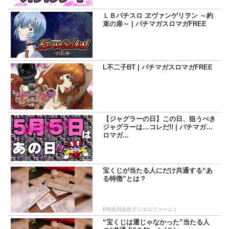
ＬＢパチスロ ヱヴァンゲリヲン ～約
束の扉～ | パチマガスロマガFREE
L不二子BT | パチマガスロマガFREE
【ジャグラーの日】この日、狙うべき
ジャグラーは…コレだ!! | パチマガス
ロマガ...
宝くじが当たる人にだけ共通する“あ
る特徴”とは？
PR(合同会社デジタルファーム )
“宝くじは運じゃなかった”当たる人