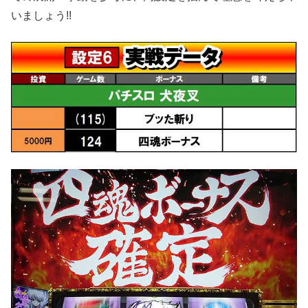
いましょう!!