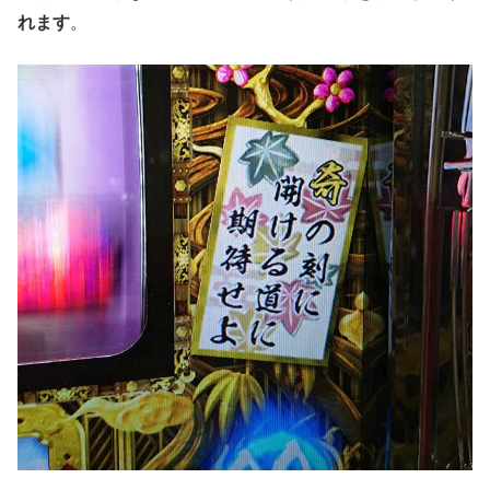
れます
。