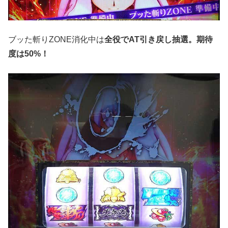
ブッた斬りZONE消化中は
全役でAT引き戻し抽選。期待
度は50%！