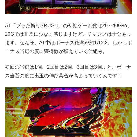
AT「ブッた斬りSRUSH」の初期ゲーム数は20～40G+α。
20Gでは非常に少なく感じますけど、チャンスは十分あり
ます。なんせ、AT中はボーナス確率が約1/12.8。しかもボ
ーナス当選の度に獲得数が増えていく仕組み。
初回の当選は1個。2回目は2個、3回目は3個…と、ボーナ
ス当選の度に出玉の伸び具合が高まっていくんです！