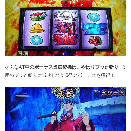
そんなA
T中のボーナス当選契機は、やはりブッた斬り
。3
度のブッた斬りに成功して計6発のボーナスを獲得！