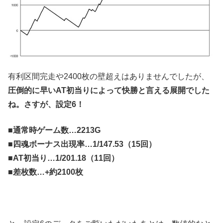
有利区間完走や2400枚の壁超えはありませんでしたが、
圧倒的に早いAT初当りによって快勝と言える展開でした
ね。さすが、設定6！
■通常時ゲーム数…2213G
■四魂ボーナス出現率…1/147.53（15回）
■AT初当り…1/201.18（11回）
■差枚数…+約2100枚