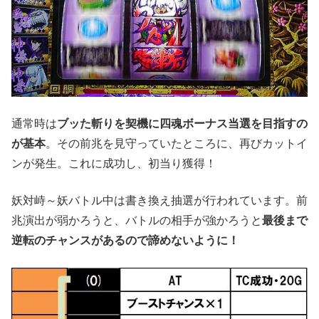
通常時は
ブッた斬りを契機に四魂ボーナス当選を目指すの
が基本
。その前兆を見守っていたところに、再びカットイ
ンが発生。これに成功し、初当り獲得！
妖対峙～妖バトル中は書き換え抽選が行われています。前
兆演出が弱かろうと、バトルの相手が強かろうと
最後まで
逆転のチャンスがあるので諦めないように！