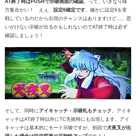
AT終了時はPUSHで示唆画面の確認
。って、いきなり味
方集合かい！ えぇ、
設定6確定です
。確かに設定6を実
戦しているのだから出現のチャンスはありますけど…。思
いがけない示唆が出るかもしれないのでAT終了時は必ず
確認しましょう！
そして、同時に
アイキャッチ・示唆札もチェック
。アイキ
ャッチはAT終了時以外にTC失敗時にも出現します。アイ
キャッチは基本的にモード示唆ですが、初回で
犬夜叉が出