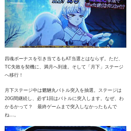
四魂ボーナスを引き当てるもAT当選とはならず。ただ、
TC失敗を契機に、満月へ到達。そして「月下」ステージ
へ移行！
月下ステージ中は魍魎丸バトル突入を抽選。ステージは
20G間継続し、必ず1回はバトルに突入します。なぜ、わ
かるかって？ 最終ゲームまで突入しなかったもんで
ね…。