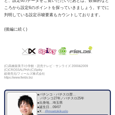
と、設定6のデータをご覧いただいたあとは、数値的なと
ころから設定6のポイントを探っていきましょう。すでに
判明している設定示唆要素もカウントしております。
(後編に続く)
(C)高橋留美子/小学館・読売テレビ・サンライズ 2000&2009
(C)CROSSALPHA (C)Spiky
総発売元/フィールズ株式会社
https://www.fields.biz
●パチンコ・パチスロ歴…
パチンコ27年／パチスロ25年
●出身地…
埼玉県
●誕生日…
09/07
●X…
@moetokikuslo