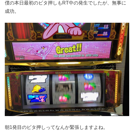
僕の本日最初のビタ押しもRT中の発生でしたが、無事に
成功。
朝1発目のビタ押しってなんか緊張しますよね。