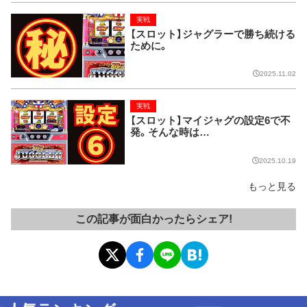
実戦
【スロット】ジャグラーで勝ち続ける
ために。
2025.11.02
実戦
【スロット】マイジャグの設定6で不
発。そんな時は…
2025.10.19
もっと見る
この記事が面白かったらシェア!