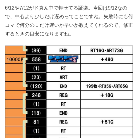
6/12や7/12がド真ん中で押せてる証拠。今回は9/12なの
で、中心より少しだけ遅めってことですね。失敗時にも何
コマで何分の１だけ遅いか早いか教えてくれるので、修正
するときの目安になりますね。