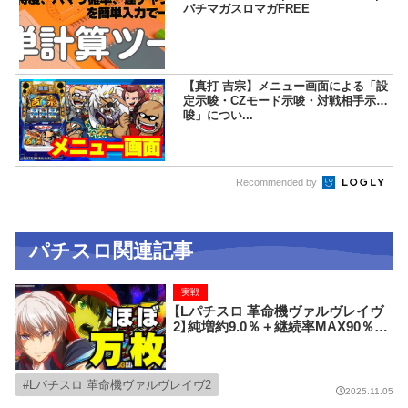
パチマガスロマガFREE
【真打 吉宗】メニュー画面による「設
定示唆・CZモード示唆・対戦相手示
唆」につい...
Recommended by
パチスロ関連記事
実戦
【Lパチスロ 革命機ヴァルヴレイヴ
2】純増約9.0％＋継続率MAX90％の
衝撃AT搭載！ 試打で体感したその
威力を見よ!!
Lパチスロ 革命機ヴァルヴレイヴ2
2025.11.05