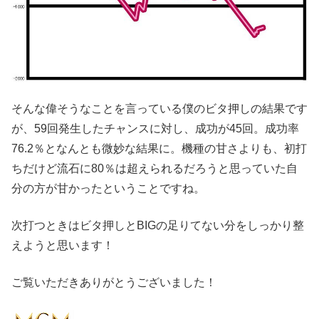
そんな偉そうなことを言っている僕のビタ押しの結果です
が、59回発生したチャンスに対し、成功が45回。成功率
76.2％となんとも微妙な結果に。機種の甘さよりも、初打
ちだけど流石に80％は超えられるだろうと思っていた自
分の方が甘かったということですね。
次打つときはビタ押しとBIGの足りてない分をしっかり整
えようと思います！
ご覧いただきありがとうございました！