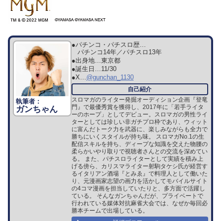
●パチンコ・パチスロ歴…
パチンコ14年／パチスロ13年
●出身地…
東京都
●誕生日…
11/30
●X…
@gunchan_1130
スロマガのライター発掘オーディション企画『登竜
門』で最優秀賞を獲得し、2017年に「若手ライタ
ガンちゃん
ーのホープ」としてデビュー。スロマガの男性ライ
ターとしては珍しい非ガチプロ枠であり、ウィット
に富んだトーク力を武器に、楽しみながらも全力で
勝ちにいくスタイルが持ち味。 スロマガNo.1の生
配信スキルを持ち、ディープな知識を交えた物腰の
柔らかいやり取りで視聴者さんとの交流を深めてい
る。 また、パチスロライターとして実績を積み上
げる傍ら、カリスマライター射駒タケシ氏が経営す
るイタリアン酒場『とみゑ』で料理人として働いた
り、元漫画家志望の画力を活かしてモバイルサイト
の4コマ漫画を担当していたりと、多方面で活躍し
ている。 そんなガンちゃんだが、プライベートで
行われている媒体対抗麻雀大会では、なぜか毎回必
勝本チームで出場している。