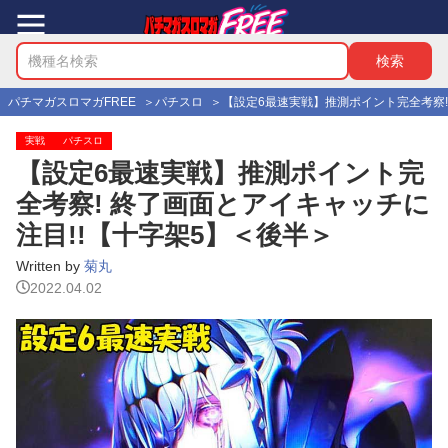
パチマガスロマガFREE
パチスロ
【設定6最速実戦】推測ポイント完全考察!
実戦
パチスロ
【設定6最速実戦】推測ポイント完
全考察! 終了画面とアイキャッチに
注目!!【十字架5】＜後半＞
Written by
菊丸
2022.04.02