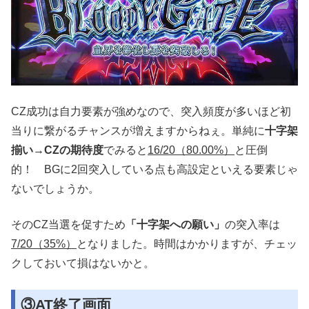
CZ成功は自力要素が強めなので、突入頻度が多いほど初
当りに繋がるチャンスが増えますからねぇ。単純に
十字架
揃い→CZの期待度
でみると
16/20（80.00%）
と圧倒
的！ BGに2回突入している点も高設定といえる要素じゃ
ないでしょうか。
そのCZ当選を促すため
「十字架への願い」
の突入率は
7/20（35%）
となりました。時間はかかりますが、チェッ
クしておいて損はないかと。
③AT終了画面