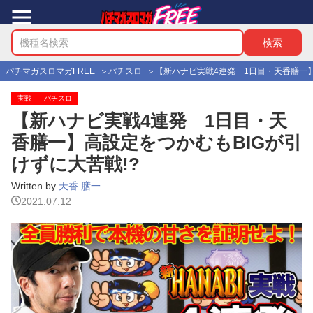
パチマガスロマガFREE
パチスロ
【新ハナビ実戦4連発 1日目・天香膳一】
実戦
パチスロ
【新ハナビ実戦4連発 1日目・天
香膳一】高設定をつかむもBIGが引
けずに大苦戦!?
Written by
天香 膳一
2021.07.12