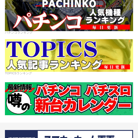
パチンコランキング
TOPICSランキング