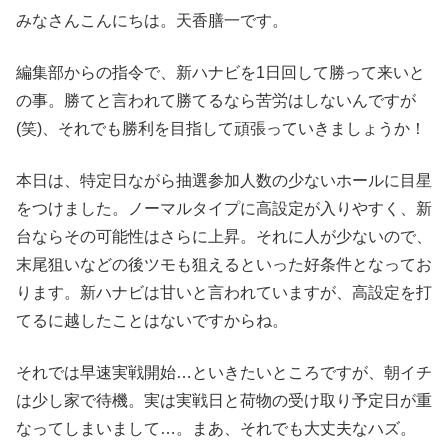
みなさんこんにちは。天香膳一です。
編集部からの指令で、新ハナビを1日回して勝って来いと
の事。勝てと言われて勝てるなら苦労はしないんですが
(笑)、それでも勝利を目指して頑張っていきましょうか！
本日は、特定日ながら抽選参加人数の少ないホールに目星
をつけました。ノーマルタイプに高設定が入りやすく、新
台ならその可能性はさらに上昇。それに人が少ないので、
末尾狙いなどの後ツモも狙えるといった好条件となってお
ります。新ハナビは甘いと言われていますが、高設定を打
てるに越したことはないですからね。
それでは早速実戦開始…といきたいところですが、朝イチ
は少し家で待機。実は実戦日と荷物の受け取り予定日が重
なってしまいまして…。まあ、それでも大丈夫なハズ。