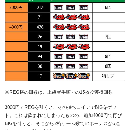
※REG横の回数は、上級者手順での15枚役獲得回数
3000円でREGを引くと、その持ちコインでBIGをゲッ
ト。これは飲まれてしまったものの、追加4000円で再び
BIGを引くと、そこから2桁ゲーム数でのボーナスが5連