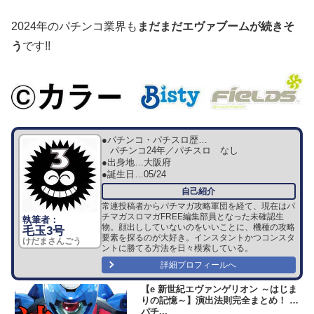
2024年のパチンコ業界も
まだまだエヴァブームが続きそ
う
です!!
●パチンコ・パチスロ歴…
パチンコ24年／パチスロ なし
●出身地…
大阪府
●誕生日…
05/24
常連投稿者からパチマガ攻略軍団を経て、現在はパ
チマガスロマガFREE編集部員となった未確認生
物。顔出ししていないのをいいことに、機種の攻略
毛玉3号
要素を探るのが大好き。インスタントかつコンスタ
けだまさんごう
ントに勝てる方法を日々模索している。
詳細プロフィールへ
【e 新世紀エヴァンゲリオン ～はじま
りの記憶～】演出法則完全まとめ！ |
パチ...