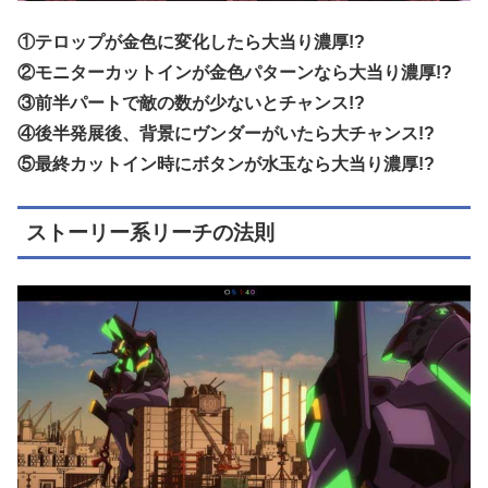
①テロップが金色に変化したら大当り濃厚!?
②モニターカットインが金色パターンなら大当り濃厚!?
③前半パートで敵の数が少ないとチャンス!?
④後半発展後、背景にヴンダーがいたら大チャンス!?
⑤最終カットイン時にボタンが水玉なら大当り濃厚!?
ストーリー系リーチの法則