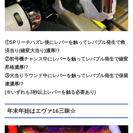
①SPリーチハズレ後にレバーを触ってレバブル発生で救
済当り(確変大当り)濃厚!?
②初号機チャンス中にレバーを触ってレバブル発生で確変
昇格濃厚!?
③大当りラウンド中にレバーを触ってレバブル発生で保留
連濃厚!?
(※いずれも3秒以上レバーを触る必要あり)
年末年始はエヴァ16三昧☆