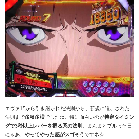
エヴァ15から引き継がれた法則から、新規に追加された
法則まで
多種多様
でしたね。特に面白いのが
特定タイミン
グで3秒以上レバーを握る系の法則
。まんまとブルった日
にゃあ、
やってやった感がスゴそう
ですネ☆