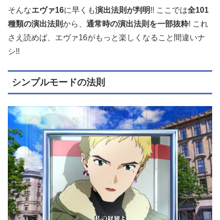
そんな
エヴァ16
に早くも
演出法則が判明
!! ここでは
全101
種類の演出法則
から、
通常時の演出法則を一部抜粋
! これ
さえ読めば、エヴァ16がもっと楽しくなること間違いナ
シ!!
シンプルモードの法則