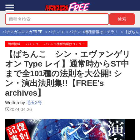
パチマガスロマガFREE
パチンコ
パチンコ機種情報はコチラ！
【ぱちんこ
機種情報
パチンコ
パチンコ機種情報はコチラ！
【ぱちんこ シン・エヴァンゲリ
オン Type レイ】通常時からST中
まで全101種の法則を大公開! シ
ン・演出法則集!!【FREE's
archives】
Written by
毛玉3号
2024.04.26