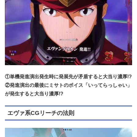
①単機発進演出発生時に発展先が矛盾すると大当り濃厚!?
②発進演出の最後にミサトのボイス「いってらっしゃい」
が発生すると大当り濃厚!?
エヴァ系CGリーチの法則