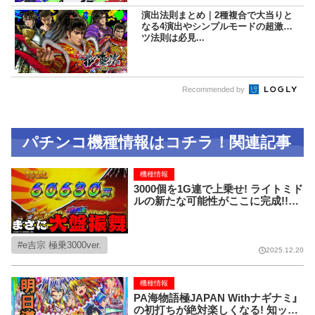
演出法則まとめ｜2種複合で大当りと
なる4演出やシンプルモードの超激ア
ツ法則は必見...
Recommended by
パチンコ機種情報はコチラ！関連記事
機種情報
3000個を1G連で上乗せ! ライトミド
ルの新たな可能性がここに完成!!【e
吉宗 極乗3000ver.】
e吉宗 極乗3000ver.
2025.12.20
機種情報
PA海物語極JAPAN Withナギナミ」
の初打ちが絶対楽しくなる! 知ット