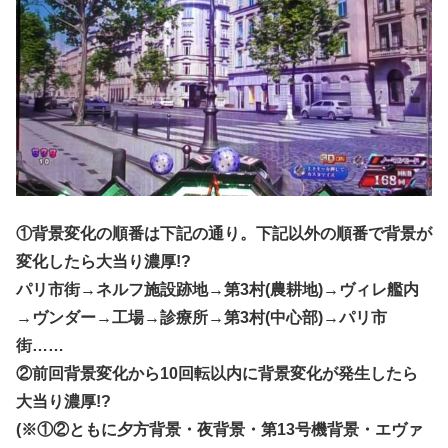
①背景変化の順番は下記の通り。下記以外の順番で背景が
変化したら大当り濃厚!?
パリ市街→ネルフ施設跡地→第3村(農耕地)→ヴィレ艦内
→ヴンダー→工場→診療所→第3村(中心部)→パリ市
街……
②前回背景変化から10回転以内に背景変化が発生したら
大当り濃厚!?
(※①②ともに夕方背景・夜背景・第13号機背景・エヴァ