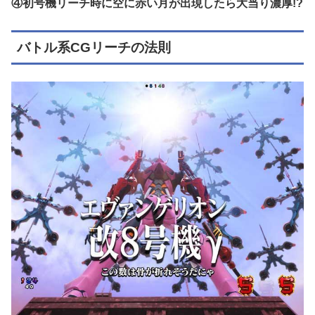
④初号機リーチ時に空に赤い月が出現したら大当り濃厚!?
バトル系CGリーチの法則