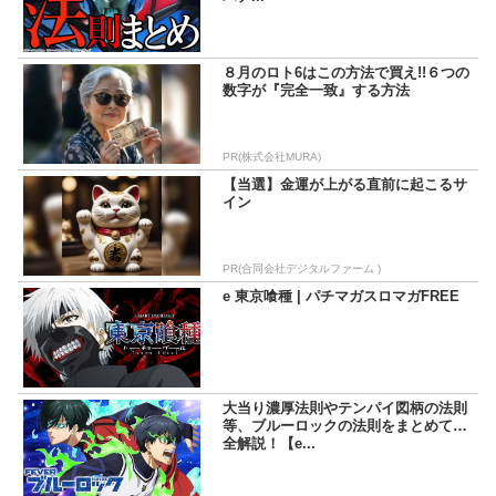
８月のロト6はこの方法で買え!!６つの
数字が『完全一致』する方法
PR(株式会社MURA)
【当選】金運が上がる直前に起こるサ
イン
PR(合同会社デジタルファーム )
e 東京喰種 | パチマガスロマガFREE
大当り濃厚法則やテンパイ図柄の法則
等、ブルーロックの法則をまとめて完
全解説！【e...