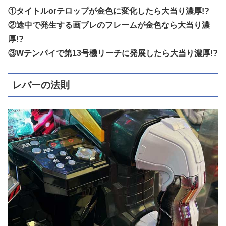
①タイトルorテロップが金色に変化したら大当り濃厚!?
②途中で発生する画ブレのフレームが金色なら大当り濃
厚!?
③Wテンパイで第13号機リーチに発展したら大当り濃厚!?
レバーの法則