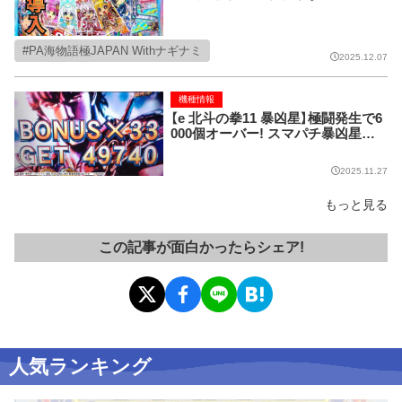
ク情報!!
PA海物語極JAPAN Withナギナミ
2025.12.07
機種情報
【e 北斗の拳11 暴凶星】極闘発生で6
000個オーバー! スマパチ暴凶星の
出玉性能がスゴすぎる!
2025.11.27
もっと見る
この記事が面白かったらシェア!
人気ランキング