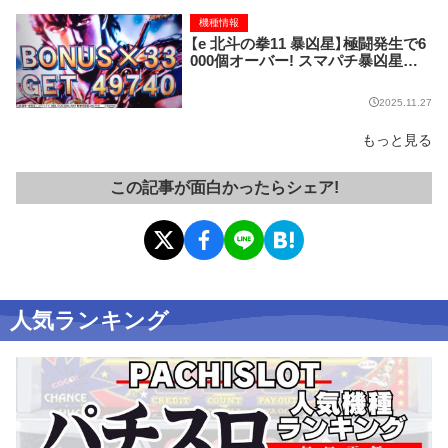
機種情報
【e 北斗の拳11 暴凶星】極闘発生で6
000個オーバー! スマパチ暴凶星の
出玉性能がスゴすぎる!
2025.11.27
もっと見る
この記事が面白かったらシェア!
人気ランキング