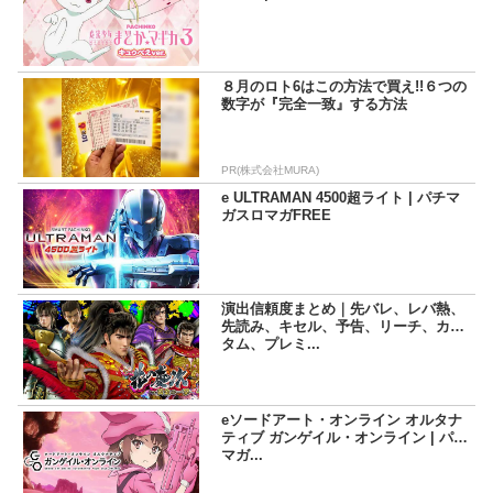
８月のロト6はこの方法で買え!!６つの
数字が『完全一致』する方法
PR(株式会社MURA)
e ULTRAMAN 4500超ライト | パチマ
ガスロマガFREE
演出信頼度まとめ｜先バレ、レバ熱、
先読み、キセル、予告、リーチ、カス
タム、プレミ...
eソードアート・オンライン オルタナ
ティブ ガンゲイル・オンライン | パチ
マガ...