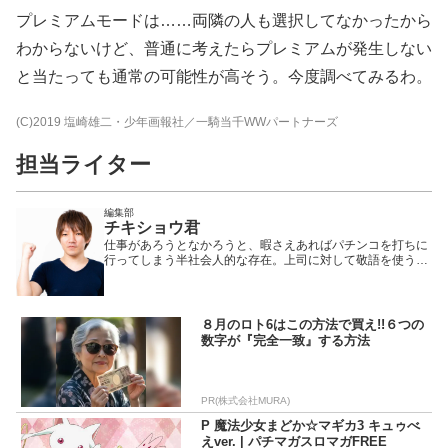
プレミアムモードは……両隣の人も選択してなかったから
わからないけど、普通に考えたらプレミアムが発生しない
と当たっても通常の可能性が高そう。今度調べてみるわ。
(C)2019 塩崎雄二・少年画報社／一騎当千WWパートナーズ
担当ライター
編集部
チキショウ君
仕事があろうとなかろうと、暇さえあればパチンコを打ちに
行ってしまう半社会人的な存在。上司に対して敬語を使うこ
とを知らず、「仲間なんだから敬語なんていらねーだろ!」
と、まるで自分が正義のように振る舞う赤ちゃん。パチンコ
以外のことはからっきしで、総理大臣の名前すら知らない。
しかし、ことパチンコに対しての情熱は人一倍すごく、編集
８月のロト6はこの方法で買え!!６つの
部員の中でも一番打っている。そのため、ライターのように
数字が『完全一致』する方法
原稿を書くこともあれば、実戦企画にも参戦することも多
い。現在は携帯サイト連載企画「遊タイマーズ」として毛玉
3号と仲良く(?)過ごしている。
PR(株式会社MURA)
P 魔法少女まどか☆マギカ3 キュゥべ
えver. | パチマガスロマガFREE