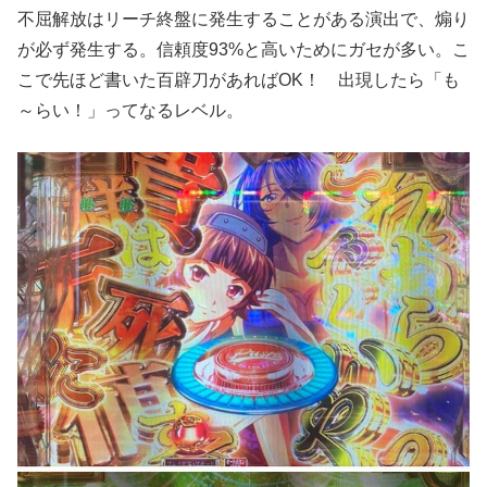
不屈解放はリーチ終盤に発生することがある演出で、煽り
が必ず発生する。信頼度93%と高いためにガセが多い。こ
こで先ほど書いた百辟刀があればOK！ 出現したら「も
～らい！」ってなるレベル。