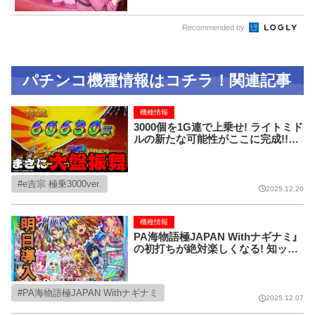
Recommended by
パチンコ機種情報はコチラ！関連記事
機種情報
3000個を1G連で上乗せ! ライトミド
ルの新たな可能性がここに完成!!【e
吉宗 極乗3000ver.】
e吉宗 極乗3000ver.
2025.12.20
機種情報
PA海物語極JAPAN Withナギナミ」
の初打ちが絶対楽しくなる! 知ット
ク情報!!
PA海物語極JAPAN Withナギナミ
2025.12.07