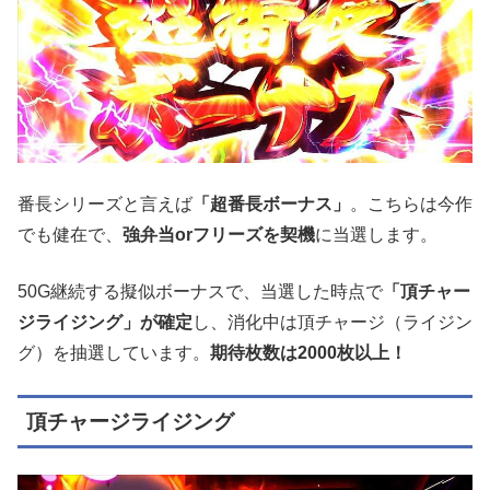
番長シリーズと言えば
「超番長ボーナス」
。こちらは今作
でも健在で、
強弁当orフリーズを契機
に当選します。
50G継続する擬似ボーナスで、当選した時点で
「頂チャー
ジライジング」が確定
し、消化中は頂チャージ（ライジン
グ）を抽選しています。
期待枚数は2000枚以上！
頂チャージライジング