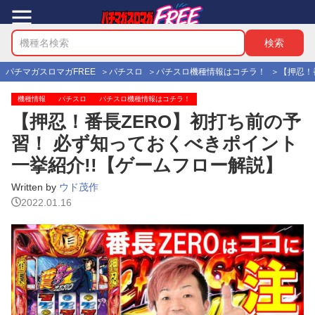
パチマガスロマガFREE
パチスロ
パチスロ機種情報はコチラ！
【押忍！
機種情報
パチスロ
パチスロ機種情報はコチラ！
【押忍！番長ZERO】初打ち前の予
習！ 必ず知っておくべきポイント
一挙紹介!!【ゲームフロー解説】
Written by
ウド茂作
2022.01.16