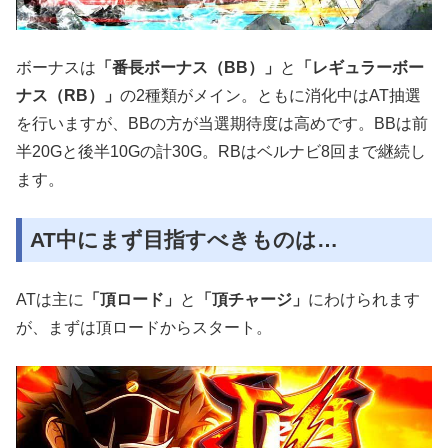
ボーナスは
「番長ボーナス（BB）」
と
「レギュラーボー
ナス（RB）」
の2種類がメイン。ともに消化中はAT抽選
を行いますが、BBの方が当選期待度は高めです。BBは前
半20Gと後半10Gの計30G。RBはベルナビ8回まで継続し
ます。
AT中にまず目指すべきものは…
ATは主に
「頂ロード」
と
「頂チャージ」
にわけられます
が、まずは頂ロードからスタート。