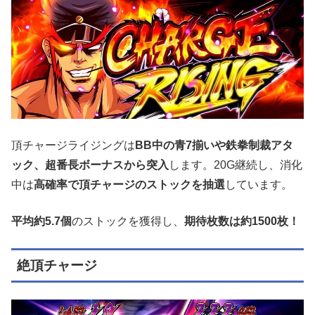
頂チャージライジングは
BB中の青7揃いや鉄拳制裁アタ
ック、超番長ボーナスから突入
します。20G継続し、消化
中は
高確率で頂チャージのストックを抽選
しています。
平均約5.7個
のストックを獲得し、
期待枚数は約1500枚！
絶頂チャージ