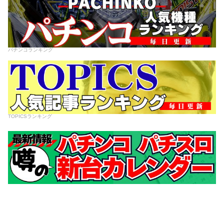
パチンコランキング
TOPICSランキング