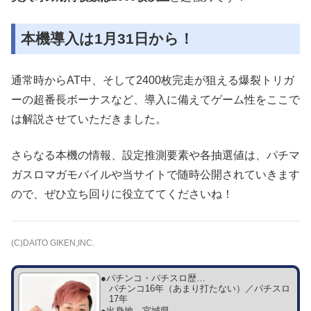
本機導入は1月31日から！
通常時からAT中、そして2400枚完走が狙える爆裂トリガ
ーの超番長ボーナスなど、導入に備えてゲーム性をここで
は解説させていただきました。
さらなる本機の情報、設定推測要素や各抽選値は、パチマ
ガスロマガモバイルや当サイトで随時公開されていきます
ので、ぜひ立ち回りに役立ててくださいね！
(C)DAITO GIKEN,INC.
●パチンコ・パチスロ歴…
パチンコ16年（あまり打たない）／パチスロ
17年
●出身地…
宮城県