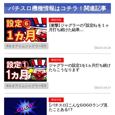
パチスロ機種情報はコチラ！関連記事
機種情報
【衝撃】ジャグラーの「設定6」を１ヶ
月打ち続けた結果…
ネオアイムジャグラーEX
2025.09.28
機種情報
ジャグラーの設定1を1ヵ月打ち続け
たらこうなります
ネオアイムジャグラーEX
2025.09.27
機種情報
【パチスロ】こんなGOGOランプ見
たことある！？