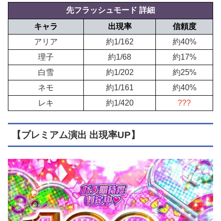
先フラッシュモード 詳細
キャラ
出現率
信頼度
アリア
約1/162
約40%
理子
約1/68
約17%
白雪
約1/202
約25%
ネモ
約1/161
約40%
レキ
約1/420
???
【プレミアム演出 出現率UP】