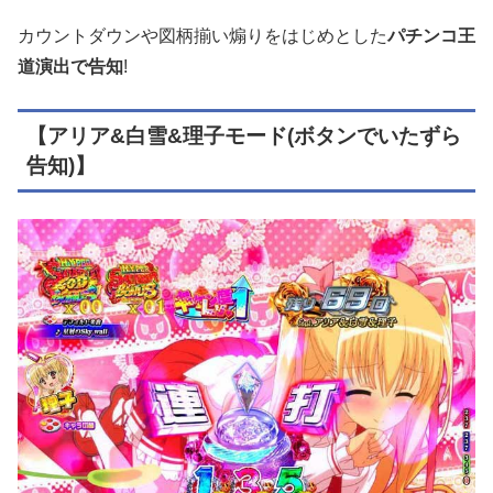
カウントダウンや図柄揃い煽りをはじめとした
パチンコ王
道演出で告知
!
【アリア&白雪&理子モード(ボタンでいたずら
告知)】