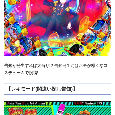
告知が発生すれば大当り!?
告知発生時はネモが
様々なコ
スチュームで祝福
!
【レキモード(間違い探し告知)】