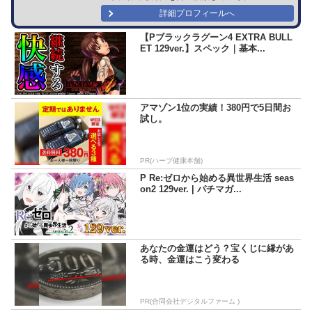
詳細プロフィールへ
【Pブラックラグーン4 EXTRA BULL
ET 129ver.】スペック｜基本...
アマゾン1位の実績！380円で5日間お
試し。
PR(ハーブ健康本舗)
P Re:ゼロから始める異世界生活 seas
on2 129ver. | パチマガ...
あなたの金運はどう？宝くじに縁があ
る時、金運はこう変わる
PR(合同会社デジタルファーム )