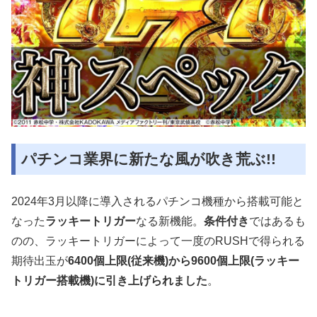
パチンコ業界に新たな風が吹き荒ぶ!!
2024年3月以降に導入されるパチンコ機種から搭載可能と
なった
ラッキートリガー
なる新機能。
条件付き
ではあるも
のの、ラッキートリガーによって一度のRUSHで得られる
期待出玉が
6400個上限(従来機)から9600個上限(ラッキー
トリガー搭載機)に引き上げられました
。