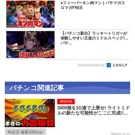
eフィーバーキン肉マン | パチマガス
ロマガFREE
【パチンコ新台】ラッキートリガーが
体験しやすい王道のミドルスペック!! |
パチ...
Recommended by
パチンコ関連記事
機種情報
3000個を1G連で上乗せ! ライトミド
ルの新たな可能性がここに完成!!【e
吉宗 極乗3000ver.】
e吉宗 極乗3000ver.
2025.12.20