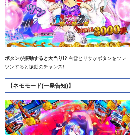
ボタンが振動すると大当り!?
白雪とリサがボタンをツン
ツンすると振動のチャンス!
【ネモモード(一発告知)】