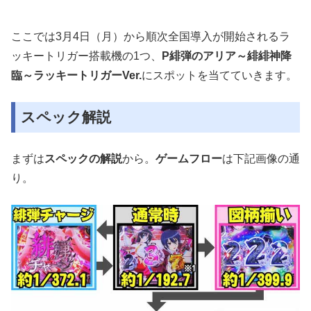
ここでは3月4日（月）から順次全国導入が開始されるラ
ッキートリガー搭載機の1つ、
P緋弾のアリア～緋緋神降
臨～ラッキートリガーVer.
にスポットを当てていきます。
スペック解説
まずは
スペックの解説
から。
ゲームフロー
は下記画像の通
り。