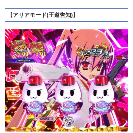
【アリアモード(王道告知)】