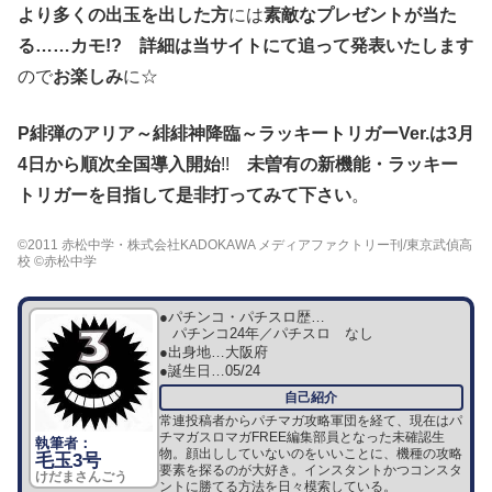
より多くの出玉を出した方
には
素敵なプレゼントが当た
る……カモ!?
詳細は当サイトにて追って発表いたします
ので
お楽しみ
に☆
P緋弾のアリア～緋緋神降臨～ラッキートリガーVer.は3月
4日から順次全国導入開始
!!
未曽有の新機能・ラッキー
トリガーを目指して是非打ってみて下さい
。
©2011 赤松中学・株式会社KADOKAWA メディアファクトリー刊/東京武偵高
校 ©赤松中学
●パチンコ・パチスロ歴…
パチンコ24年／パチスロ なし
●出身地…
大阪府
●誕生日…
05/24
常連投稿者からパチマガ攻略軍団を経て、現在はパ
チマガスロマガFREE編集部員となった未確認生
物。顔出ししていないのをいいことに、機種の攻略
毛玉3号
要素を探るのが大好き。インスタントかつコンスタ
けだまさんごう
ントに勝てる方法を日々模索している。