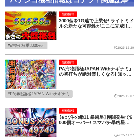
パチンコ機種情報はコチラ！関連記事
機種情報
3000個を1G連で上乗せ! ライトミド
ルの新たな可能性がここに完成!!【e
吉宗 極乗3000ver.】
e吉宗 極乗3000ver.
2025.12.20
機種情報
PA海物語極JAPAN Withナギナミ」
の初打ちが絶対楽しくなる! 知ット
ク情報!!
PA海物語極JAPAN Withナギナミ
2025.12.07
機種情報
【e 北斗の拳11 暴凶星】極闘発生で6
000個オーバー! スマパチ暴凶星の
出玉性能がスゴすぎる!
2025.11.27