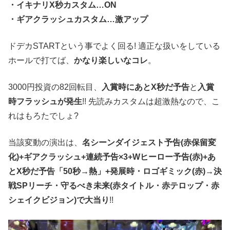
・イキナリX秒カスタム…ON
・ギアクラッシュカスタム…激アップ
ドデカSTARTという事でよく回る! 適正な扱いをしている
ホールで打てば、
かなり楽しいなコレ
。
3000円投資の82回転目、
入賞時にあとX秒だ予告
と
入賞
時フラッシュが発生
!! 先読みカスタムは超激熱なので、こ
れはもろたでしょ?
当該変動の演出は、
名シーンダイジェスト予告(赤保留変
化)+ギアクラッシュ+連続予告×3+Wヒーロー予告(赤)+あ
とX秒だ予告「50秒→熱」+発展時・ロゴギミック(赤)→決
戦SPリーチ・守るべき未来(赤タイトル・赤テロップ・赤
シェイクビジョン)で大当り
!!