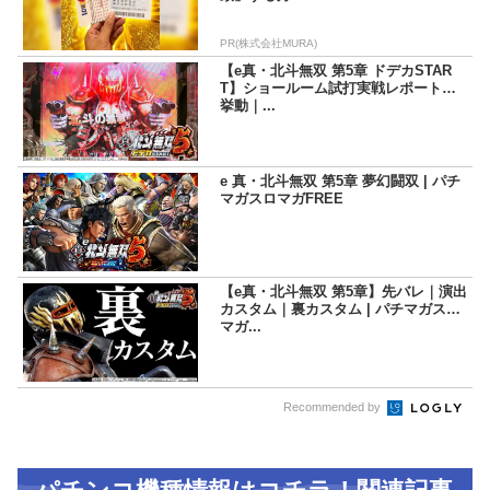
PR(株式会社MURA)
【e真・北斗無双 第5章 ドデカSTAR
T】ショールーム試打実戦レポート｜
挙動｜...
e 真・北斗無双 第5章 夢幻闘双 | パチ
マガスロマガFREE
【e真・北斗無双 第5章】先バレ｜演出
カスタム｜裏カスタム | パチマガスロ
マガ...
Recommended by