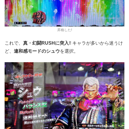
昇格した!
これで、
真・幻闘RUSHに突入
!! キャラが多いから迷うけ
ど、
違和感モードのシュウ
を選択。