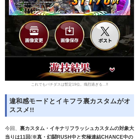
これでもパチダスは暫定19位。熾烈過ぎる…!!
違和感モードとイキフラ裏カスタムがオ
ススメ!!
今回、
裏カスタム・イキナリフラッシュカスタムの対象大
当りは11回
(
※真・幻闘RUSH中と究極連結CHANCE中の