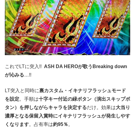
これでLTに突入!!
ASH DA HEROが歌うBreaking down
が沁みる
…!!
LT突入と同時に
裏カスタム・イキナリフラッシュモード
を設定
。手順は
十字キー付近の緑ボタン（演出スキップボ
タン）を押しながらキャラを決定する
だけ。効果は
大当り
濃厚となる保留入賞時にイキナリフラッシュが発生しやす
くなります
。占有率は
約95％
。