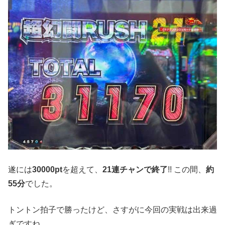
遂には
30000pt
を超えて、
21連チャンで終了
!! この間、
約
55分
でした。
トントン拍子で勝ったけど、さすがに今回の実戦は出来過
ぎですね…。