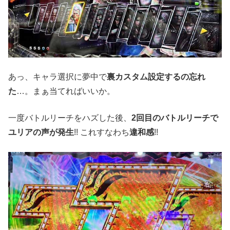
あっ、キャラ選択に夢中で
裏カスタム設定するの忘れ
た
…。まぁ当てればいいか。
一度バトルリーチをハズした後、
2回目のバトルリーチで
ユリアの声が発生
!! これすなわち
違和感
!!