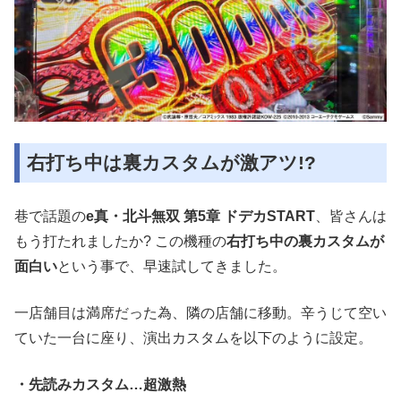
右打ち中は裏カスタムが激アツ!?
巷で話題の
e真・北斗無双 第5章 ドデカSTART
、皆さんは
もう打たれましたか? この機種の
右打ち中の裏カスタムが
面白い
という事で、早速試してきました。
一店舗目は満席だった為、隣の店舗に移動。辛うじて空い
ていた一台に座り、演出カスタムを以下のように設定。
・先読みカスタム…超激熱