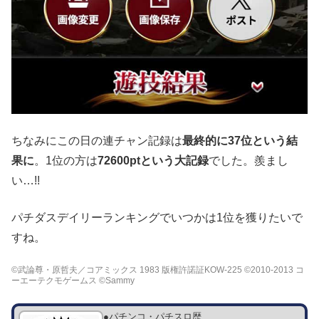
ちなみにこの日の連チャン記録は
最終的に37位という結
果に
。1位の方は
72600ptという大記録
でした。羨まし
い…!!
パチダスデイリーランキングでいつかは1位を獲りたいで
すね。
©武論尊・原哲夫／コアミックス 1983 版権許諾証KOW-225 ©2010-2013 コ
ーエーテクモゲームス ©Sammy
●パチンコ・パチスロ歴…