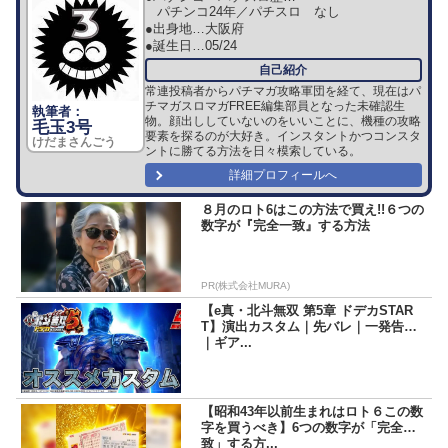
パチンコ24年／パチスロ なし
●出身地…
大阪府
●誕生日…
05/24
常連投稿者からパチマガ攻略軍団を経て、現在はパ
チマガスロマガFREE編集部員となった未確認生
物。顔出ししていないのをいいことに、機種の攻略
毛玉3号
要素を探るのが大好き。インスタントかつコンスタ
けだまさんごう
ントに勝てる方法を日々模索している。
詳細プロフィールへ
８月のロト6はこの方法で買え!!６つの
数字が『完全一致』する方法
PR(株式会社MURA)
【e真・北斗無双 第5章 ドデカSTAR
T】演出カスタム｜先バレ｜一発告知
｜ギア...
【昭和43年以前生まれはロト６この数
字を買うべき】6つの数字が「完全一
致」する方...