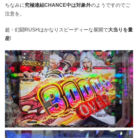
ちなみに
究極連結CHANCE中は対象外
のようですのでご
注意を。
超・幻闘RUSHはかなりスピーディーな展開で
大当りを量
産
!