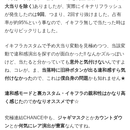
大当りを除く
)ありましたが、実際にイキナリフラッシュ
が発生したのは
9回
。つまり、2回すり抜けました。占有
率が約95%という事なので、イキフラ無しで当たった時は
かなりビックリしました。
イキフラカスタムで予め大当り変動を見極めつつ、当該変
動で違和感演出を探すのが面白かった!! なんかズルっぽい
けど、当たると分かっていても
意外と気付けない
んですよ
ね、コレが。ま、
当落時に旧枠ボタンが出る違和感すら気
付けなかった
ので、これは
僕自身の問題
かも知れません★
違和感モードと裏カスタム・イキフラの親和性はかなり高
く感じた
ので
かなりオススメです
☆
究極連結CHANCE中も、
ジャギマスク
とか
カウントダウ
ン
とか
何気にレア演出が豊富
なんですね。