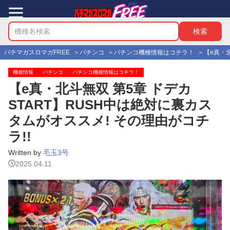
パチマガスロマガFREE
パチンコ
パチンコ機種情報はコチラ！
【e真・北
機種情報
パチンコ
パチンコ機種情報はコチラ！
【e真・北斗無双 第5章 ドデカ
START】RUSH中は絶対に裏カス
タムがオススメ! その理由がコチ
ラ!!
Written by
毛玉3号
2025.04.11