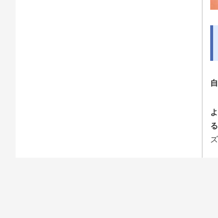
自
よ
る
ズ
そ
の