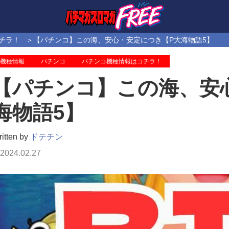
チラ！
【パチンコ】この海、安心・安定につき【P大海物語5】
機種情報
パチンコ
パチンコ機種情報はコチラ！
【パチンコ】この海、安
海物語5】
itten by
ドテチン
2024.02.27