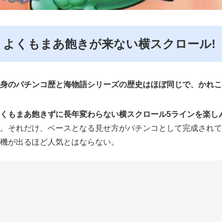
よくもまあ飽きが来ない横スクロール!
身のパチンコ歴と海物語シリーズの歴史はほぼ同じで、かれこ
くもまあ飽きずに長年変わらない横スクロール5ラインを楽し
。それだけ、ベースとなる見せ方がパチンコとして完成されて
機が出るほど人気とはならない。
の時代に合った新演出の追加、そして同じように見えてその都
ディテールにこだわったからこそ今があるのだと感じている。