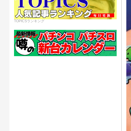
TOPICSランキング