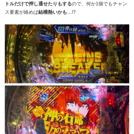
トルだけで押し通せたりもする
ので、何か1個でもチャン
ス要素が絡めば
結構熱いかも
…!?