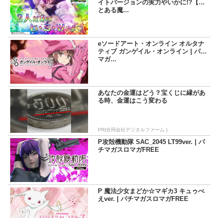
イトバージョンの実力やいかに!?【P
とある魔...
eソードアート・オンライン オルタナ
ティブ ガンゲイル・オンライン | パチ
マガ...
あなたの金運はどう？宝くじに縁があ
る時、金運はこう変わる
PR(合同会社デジタルファーム )
P攻殻機動隊 SAC_2045 LT99ver. | パ
チマガスロマガFREE
P 魔法少女まどか☆マギカ3 キュゥべ
えver. | パチマガスロマガFREE