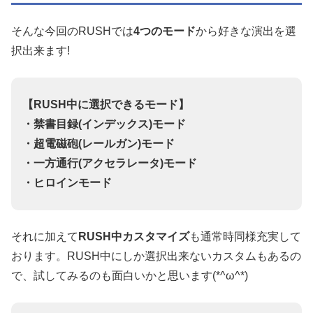
そんな今回のRUSHでは
4つのモード
から好きな演出を選
択出来ます!
【RUSH中に選択できるモード】
・禁書目録(インデックス)モード
・超電磁砲(レールガン)モード
・一方通行(アクセラレータ)モード
・ヒロインモード
それに加えて
RUSH中カスタマイズ
も通常時同様充実して
おります。RUSH中にしか選択出来ないカスタムもあるの
で、試してみるのも面白いかと思います(*^ω^*)