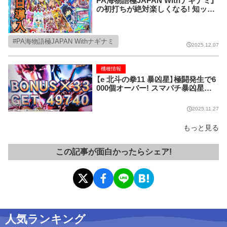
PA海物語極JAPAN Withナギナミ」
の初打ちが絶対楽しくなる! 知ット
ク情報!!
PA海物語極JAPAN Withナギナミ
2025.12.07
機種情報
【e 北斗の拳11 暴凶星】極闘発生で6
000個オーバー! スマパチ暴凶星の
出玉性能がスゴすぎる!
2025.11.27
もっと見る
この記事が面白かったらシェア!
人気ランキング