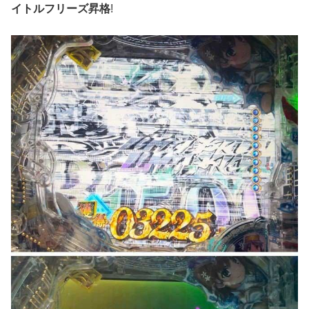
イトルフリーズ昇格
!