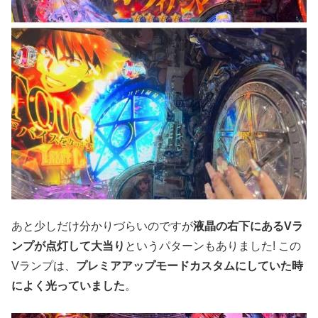
あと少しだけ分かりづらいのですが
液晶の右下にあるVラ
ンプが点灯して大当り
というパターンもありました! この
Vランプは、
プレミアアップモードカスタムにしていた時
によく光っていました
。