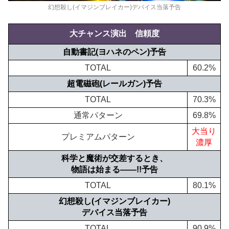
幻想殺し(イマジンブレイカー)デバイス当落予告
大チャンス演出 信頼度
自動書記(ヨハネのペン)予告
TOTAL
60.2%
超電磁砲(レールガン)予告
TOTAL
70.3%
通常パターン
69.8%
大当り
プレミアムパターン
濃厚
科学と魔術が交差するとき、
物語は始まる――!!予告
TOTAL
80.1%
幻想殺し(イマジンブレイカー)
デバイス当落予告
TOTAL
90.9%