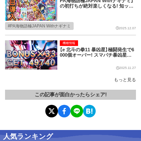
PA海物語極JAPAN Withナギナミ」
の初打ちが絶対楽しくなる! 知ット
ク情報!!
PA海物語極JAPAN Withナギナミ
2025.12.07
機種情報
【e 北斗の拳11 暴凶星】極闘発生で6
000個オーバー! スマパチ暴凶星の
出玉性能がスゴすぎる!
2025.11.27
もっと見る
この記事が面白かったらシェア!
人気ランキング