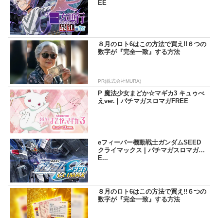
EE
８月のロト6はこの方法で買え!!６つの
数字が『完全一致』する方法
PR(株式会社MURA)
P 魔法少女まどか☆マギカ3 キュゥべ
えver. | パチマガスロマガFREE
eフィーバー機動戦士ガンダムSEED
クライマックス | パチマガスロマガFR
E...
８月のロト6はこの方法で買え!!６つの
数字が『完全一致』する方法