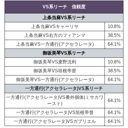
VS系リーチ 信頼度
上条当麻VS系リーチ
上条当麻VSキャーリサ
10.8%
上条当麻VS右方のフィアンマ
38.5%
上条当麻VS一方通行(アクセラレータ)
64.1%
御坂美琴VS系リーチ
御坂美琴VS麦野沈利
10.8%
御坂美琴VS垣根帝督
38.5%
御坂美琴VS一方通行(アクセラレータ)
64.1%
一方通行(アクセラレータ)VS系リーチ
一方通行(アクセラレータ)VS番外個体(ミサカワ
64.1%
ースト)
一方通行(アクセラレータ)VS垣根帝督
64.1%
一方通行(アクセラレータ)VSガブリエル
64.1%