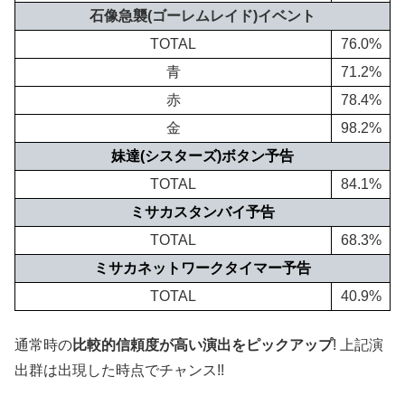
石像急襲(ゴーレムレイド)イベント
TOTAL
76.0%
青
71.2%
赤
78.4%
金
98.2%
妹達(シスターズ)ボタン予告
TOTAL
84.1%
ミサカスタンバイ予告
TOTAL
68.3%
ミサカネットワークタイマー予告
TOTAL
40.9%
通常時の
比較的信頼度が高い演出をピックアップ
! 上記演
出群は出現した時点でチャンス!!