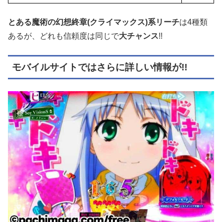
とある魔術の幻想終章(クライマックス)系リーチ
は4種類
あるが、どれも信頼度は同じで
大チャンス
!!
モバイルサイトではさらに詳しい情報が!!