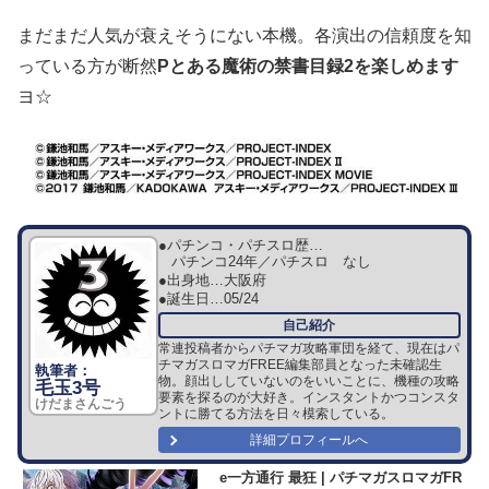
まだまだ人気が衰えそうにない本機。各演出の信頼度を知
っている方が断然
Pとある魔術の禁書目録2を楽しめます
ヨ☆
●パチンコ・パチスロ歴…
パチンコ24年／パチスロ なし
●出身地…
大阪府
●誕生日…
05/24
常連投稿者からパチマガ攻略軍団を経て、現在はパ
チマガスロマガFREE編集部員となった未確認生
物。顔出ししていないのをいいことに、機種の攻略
毛玉3号
要素を探るのが大好き。インスタントかつコンスタ
けだまさんごう
ントに勝てる方法を日々模索している。
詳細プロフィールへ
e一方通行 最狂 | パチマガスロマガFR