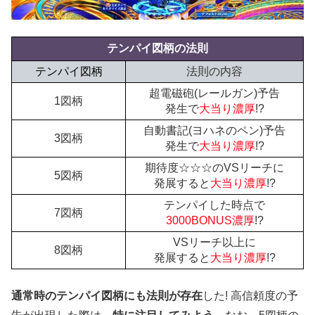
テンパイ図柄の法則
テンパイ図柄
法則の内容
超電磁砲(レールガン)予告
1図柄
発生で
大当り濃厚
!?
自動書記(ヨハネのペン)予告
3図柄
発生で
大当り濃厚
!?
期待度☆☆☆のVSリーチに
5図柄
発展すると
大当り濃厚
!?
テンパイした時点で
7図柄
3000BONUS濃厚
!?
VSリーチ以上に
8図柄
発展すると
大当り濃厚
!?
通常時のテンパイ図柄にも法則が存在
した! 高信頼度の予