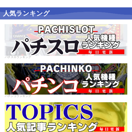
人気ランキング
パチスロランキング
パチンコランキング