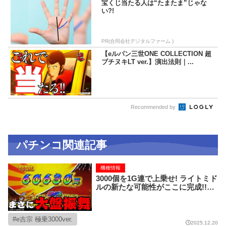
宝くじ当たる人は“たまたま”じゃな
い?!
PR(合同会社デジタルファーム )
【eルパン三世ONE COLLECTION 超
ブチヌキLT ver.】演出法則｜...
Recommended by
パチンコ関連記事
機種情報
3000個を1G連で上乗せ! ライトミド
ルの新たな可能性がここに完成!!【e
吉宗 極乗3000ver.】
e吉宗 極乗3000ver.
2025.12.20