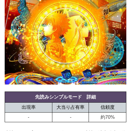
先読みシンプルモード 詳細
出現率
大当り占有率
信頼度
-
-
約70%