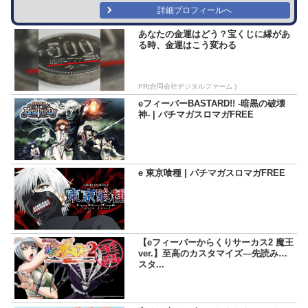
詳細プロフィールへ
あなたの金運はどう？宝くじに縁があ
る時、金運はこう変わる
PR(合同会社デジタルファーム )
eフィーバーBASTARD!! -暗黒の破壊
神- | パチマガスロマガFREE
e 東京喰種 | パチマガスロマガFREE
【eフィーバーからくりサーカス2 魔王
ver.】至高のカスタマイズ―先読みカ
スタ...