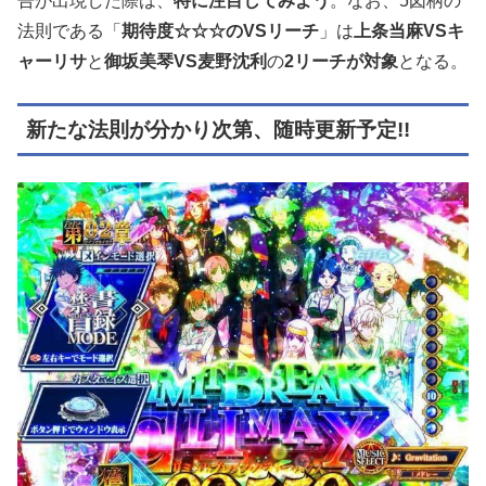
告が出現した際は、
特に注目してみよう
。なお、5図柄の
法則である「
期待度☆☆☆のVSリーチ
」は
上条当麻VSキ
ャーリサ
と
御坂美琴VS麦野沈利
の
2リーチが対象
となる。
新たな法則が分かり次第、随時更新予定!!