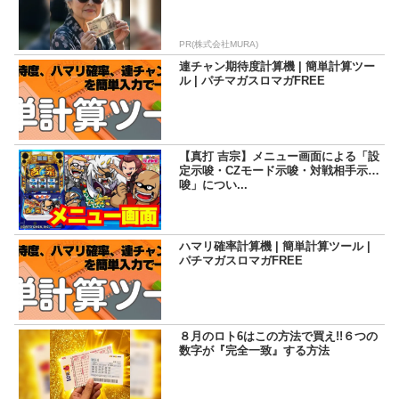
PR(株式会社MURA)
連チャン期待度計算機 | 簡単計算ツー
ル | パチマガスロマガFREE
【真打 吉宗】メニュー画面による「設
定示唆・CZモード示唆・対戦相手示
唆」につい...
ハマリ確率計算機 | 簡単計算ツール |
パチマガスロマガFREE
８月のロト6はこの方法で買え!!６つの
数字が『完全一致』する方法