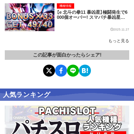
機種情報
【e 北斗の拳11 暴凶星】極闘発生で6
000個オーバー! スマパチ暴凶星の
出玉性能がスゴすぎる!
2025.11.27
もっと見る
この記事が面白かったらシェア!
人気ランキング