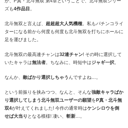
が、P真・北斗無双 第4章ということで、北斗無双シリー
ズも
4作品目
。
北斗無双と言えば、
超超超大人気機種
。私もパチンコライ
ターになる前から何度も何度も北斗無双を打ちにホールに
足を運びました。
北斗無双の最高連チャンは
32連チャン
! その時に選択して
いたキャラは
無法者
。ちなみに、時短中は
ジャギ一択
。
なんか、
敵ばかり選択しちゃう
んですよね…。
という前振りを挟みつつ、なんと、そんな
強敵キャラばか
り選択してしまう北斗無双ユーザーの願望
を
P真・北斗無
双4
が叶えてくれました! 今作の通常時は
ケンシロウを倒
せば大当り
となる模様! 凄い、
斬新
…。