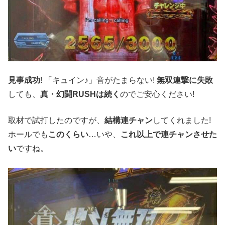
見事成功
! 「キュイン♪」音がたまらない!
無双連撃に失敗
しても、
真・幻闘RUSHは続く
のでご安心ください!
取材で試打したのですが、
結構連チャン
してくれました!
ホールでも
このくらい
…いや、
これ以上で連チャンさせた
い
ですね。