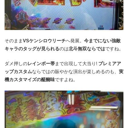
そのまま
VSケンシロウリーチ
へ発展。
今までにない強敵
キャラのタッグが見られる
のは
北斗無双ならでは
ですね。
ダメ押しの
レインボー帯
まで出現して大当り!
プレミアア
ップカスタム
ならではの賑やかな演出が楽しめるのも、
実
機カスタマイズの醍醐味
ですよね。