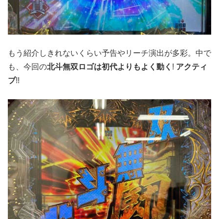
もう紹介しきれないくらい予告やリーチ演出が多彩。中で
も、今回の
北斗無双ロゴは初代よりもよく動く
!
アクティ
ブ
!!