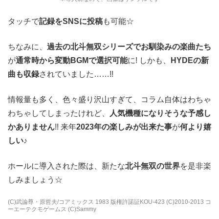
タッチで
記録をSNSに投稿
も可能☆
ちなみに、
過去の北斗無双シリーズでお馴染みの楽曲たち
が
通常時から変動BGMで選択可能
に! しかも、
HYDEの新
曲も収録
されていました……!!
情報量も多く、色々盛り沢山すぎて、コラム自体はわちゃ
わちゃしてしまったけれど、
人気機種になりそうな予感し
かありません
!! 来年
2023年の楽しみが出来た事
が
何より嬉
しい
♪
ホールに導入された際は、新たな
北斗無双の世界
を是非楽
しみましょう☆
(C)武論尊・原哲夫/コアミックス 1983 版権許諾証KOU-423 (C)2010-2013 コ
ーエーテクモゲームス (C)Sammy