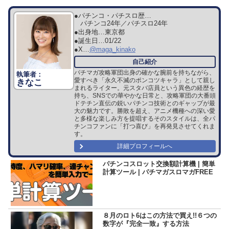
●パチンコ・パチスロ歴…
パチンコ24年／パチスロ24年
●出身地…
東京都
●誕生日…
01/22
●X…
@maga_kinako
パチマガ攻略軍団出身の確かな腕前を持ちながら、
愛すべき「永久不滅のポンコツキャラ」として親し
きなこ
まれるライター。元スタバ店員という異色の経歴を
持ち、SNSでの華やかな日常と、攻略軍団の大番頭
ドテチン直伝の鋭いパチンコ技術とのギャップが最
大の魅力です。勝敗を超え、アニメ機種への深い愛
と多様な楽しみ方を提唱するそのスタイルは、全パ
チンコファンに「打つ喜び」を再発見させてくれま
す。
詳細プロフィールへ
パチンコスロット交換額計算機 | 簡単
計算ツール | パチマガスロマガFREE
８月のロト6はこの方法で買え!!６つの
数字が『完全一致』する方法