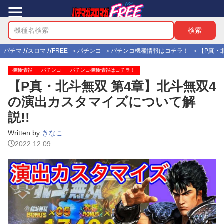
パチマガスロマガFREE
パチンコ
パチンコ機種情報はコチラ！
【P真・
機種情報
パチンコ
パチンコ機種情報はコチラ！
【P真・北斗無双 第4章】北斗無双4
の演出カスタマイズについて解
説!!
Written by
きなこ
2022.12.09