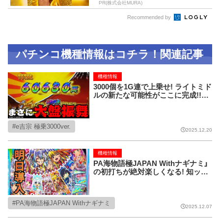
PR(株式会社MURA)
Recommended by
パチンコ機種情報はコチラ！関連記事
機種情報
3000個を1G連で上乗せ! ライトミド
ルの新たな可能性がここに完成!!【e
吉宗 極乗3000ver.】
e吉宗 極乗3000ver.
2025.12.20
機種情報
PA海物語極JAPAN Withナギナミ」
の初打ちが絶対楽しくなる! 知ット
ク情報!!
PA海物語極JAPAN Withナギナミ
2025.12.07