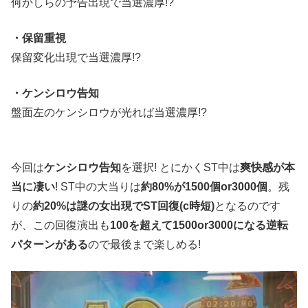
何かしらの予告出現で当選濃厚!?
・保留重視
保留変化出現で当選濃厚!?
・ケンシロウ告知
盤面左のケンシロウが光れば当選濃厚!?
今回は
ケンシロウ告知
を選択! とにかくST中は
爽快感が本
当に凄い
! ST中の大当りは
約80%が1500個or3000個
。残
りの
約20%は謎の女出現でST回復(c時短)
となるのです
が、この回復演出も
100を超えて1500or3000になる逆転
パターンがある
ので最後まで楽しめる!