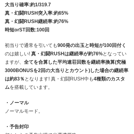
大当り確率:約1/319.7
真・幻闘RUSH突入率:約65%
真・幻闘RUSH継続率:約76%
時短orST回数:100回
初当りで通常を引いても
900発の出玉と時短が100回付く
のは嬉しい!
真・幻闘RUSHは継続率が約76%
となってい
ますが、
全てを合算した平均連荘回数を継続率換算(究極
3000BONUSを2回の大当りとカウント)した場合の継続率
は約83％
となります! 真・幻闘RUSH中も
4種類のカスタ
ム
を搭載しています。
・ノーマル
ノーマルモード。
・予告封印