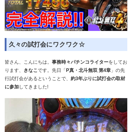
久々の試打会にワクワク☆
皆さん、こんにちは。
事務時々パチンコライター
をしてお
ります、
きなこ
です。先日「
P真・北斗無双 第4章
」の先
行試打会があるということで、
約3年ぶりに試打会の取材
に参加
してきました!