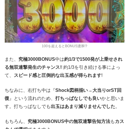
100を超えるとBONUS濃厚!?
また、
究極3000BONUS
中は
約1/3で1500発が上乗せされ
る無双連撃発生のチャンス
!! 約1/3を引き続ける事によっ
て、
スピード感と圧倒的な出玉感が得られます
!
ちなみに、右打ち中は『
Shock図柄揃い→大当りorST回
復
』という流れのため、
打ちっぱなしでも良い
かと思いま
す。打ちっぱなしでも
出玉はあまり減りませんでした
。
もちろん、
究極3000BONUS中の無双連撃告知方法
も
カス