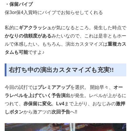
・保留バイブ
保3or保4入賞時にバイブでお知らせしてくれる
私的に
ギアクラッシュ
が気になるところ。発生した時点で
かなりの信頼度がある
みたいなので、これは是非ともホー
ルで体感したい。もちろん、演出カスタマイズは
重複カス
タムも可能
ですよ♪
右打ち中の演出カスタマイズも充実!!
今回の試打では
プレミアアップ
を選択。 開始早々、
オー
ラレベルを上げていく予告演出
が発生。レベルが上がるに
つれて、
赤保留に変化
。
Lv4
まで上がり、おなじみの
激押
しボタン
から激アツの
次回予告
へ!!