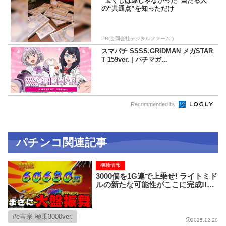
“宝くじは運じゃなかった”当たる人
の“共通点”を知っただけ
PR(合同会社デジタルファーム )
スマパチ SSSS.GRIDMAN メガSTAR
T 159ver. | パチマガ...
Recommended by
パチンコ関連記事
機種情報
3000個を1G連で上乗せ! ライトミド
ルの新たな可能性がここに完成!!【e
吉宗 極乗3000ver.】
e吉宗 極乗3000ver.
2025.12.20