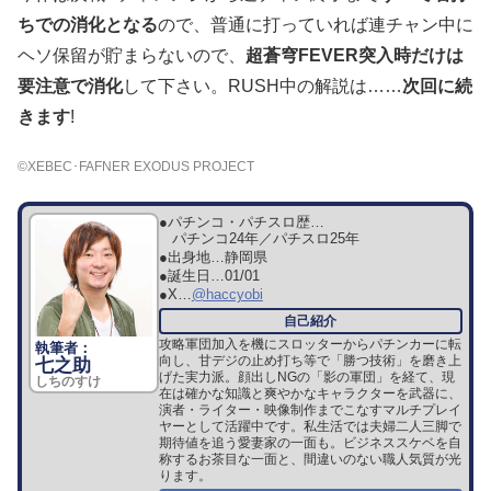
ちでの消化となる
ので、普通に打っていれば連チャン中に
ヘソ保留が貯まらないので、
超蒼穹FEVER突入時だけは
要注意で消化
して下さい。RUSH中の解説は……
次回に続
きます
!
©XEBEC･FAFNER EXODUS PROJECT
●パチンコ・パチスロ歴…
パチンコ24年／パチスロ25年
●出身地…
静岡県
●誕生日…
01/01
●X…
@haccyobi
攻略軍団加入を機にスロッターからパチンカーに転
向し、甘デジの止め打ち等で「勝つ技術」を磨き上
七之助
げた実力派。顔出しNGの「影の軍団」を経て、現
しちのすけ
在は確かな知識と爽やかなキャラクターを武器に、
演者・ライター・映像制作までこなすマルチプレイ
ヤーとして活躍中です。私生活では夫婦二人三脚で
期待値を追う愛妻家の一面も。ビジネススケベを自
称するお茶目な一面と、間違いのない職人気質が光
ります。