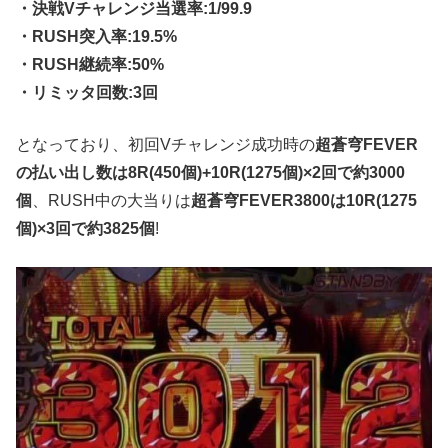
・決戦Vチャレンジ当選率:1/99.9
・RUSH突入率:19.5%
・RUSH継続率:50%
・リミッタ回数:3回
となっており、初回Vチャレンジ成功時の
超蒼穹FEVER
の払い出し数は8R(450個)+10R(1275個)×2回で約3000
個
、RUSH中の大当りは
超蒼穹FEVER3800は10R(1275
個)×3回で約3825個
!