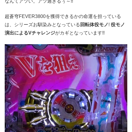
なんてアツい。アツ過ぎるぅ～!!
超蒼穹FEVER3800を獲得できるかの命運を担っている
は、シリーズお馴染みとなっている
回転体役モノ
!
役モノ
演出によるVチャレンジ
がカギとなっています!!