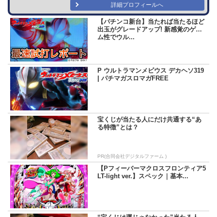
詳細プロフィールへ
【パチンコ新台】当たれば当たるほど
出玉がグレードアップ! 新感覚のゲー
ム性でウル...
P ウルトラマンメビウス デカヘソ319
| パチマガスロマガFREE
宝くじが当たる人にだけ共通する“あ
る特徴”とは？
PR(合同会社デジタルファーム )
【Pフィーバーマクロスフロンティア5
LT-light ver.】スペック｜基本...