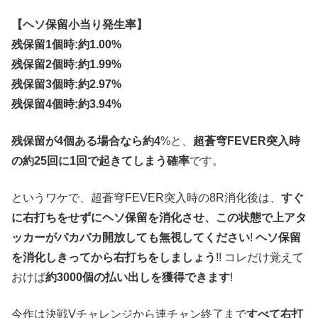
【ヘソ保留小当り発生率】
残保留1個時:約1.00%
残保留2個時:約1.99%
残保留3個時:約2.97%
残保留4個時:約3.94%
残保留が4個ある場合なら約4
%と、
超蒼穹FEVER突入時
の約25回に1回で起きてしまう確率
です。
というワケで、超蒼穹FEVER突入時の8R消化後は、
すぐ
に右打ちをせずにヘソ保留を消化させ、この状態で上アタ
ッカーがパカパカ開放しても無視してください
!
ヘソ保留
を消化しきってから右打ちをしましょう
!! コレだけ覚えて
おけば
約3000個の払い出しを獲得できます
!
今作は決戦Vチャレンジから連チャン終了まで
すべて右打