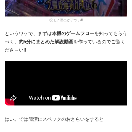
役モノ演出がアツい!!
というワケで、まずは
本機のゲームフロー
を知ってもらう
べく、
約5分にまとめた解説動画
を作っているのでご覧く
ださ～い!!
はい。では簡潔にスペックのおさらいをすると