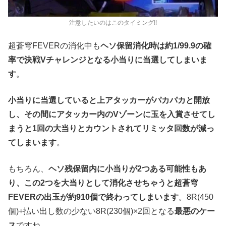
注意したいのはこのタイミング!!
超蒼穹FEVERの消化中も
ヘソ保留消化時は約1/99.9の確
率で決戦Vチャレンジとなる小当りに当選してしまいま
す
。
小当りに当選していると上アタッカーがパカパカと開放
し、その間にアタッカー内のVゾーンに玉を入賞させてし
まうと1回の大当りとカウントされてリミッタ回数が減っ
てしまいます
。
もちろん、
ヘソ残保留内に小当りが2つある可能性もあ
り、この2つを大当りとして消化させちゃうと超蒼穹
FEVERの出玉が約910個で終わってしまいます
。8R(450
個)+払い出し数の少ない8R(230個)×2回となる
最悪のケー
ス
ですね。