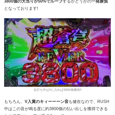
3800個の大当りが50%でループ
するかどうかの
一発勝負
となっております!
右打ち中はVに入れば3800発獲得!!
もちろん、
V入賞のキィーーーン音
も健在なので、RUSH
中はこの音が鳴る度に約3800個の払い出しを獲得できる