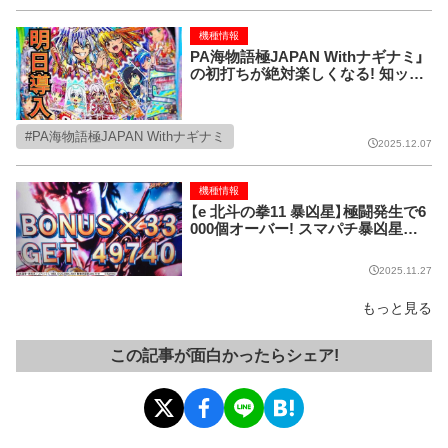
機種情報
PA海物語極JAPAN Withナギナミ」
の初打ちが絶対楽しくなる! 知ット
ク情報!!
PA海物語極JAPAN Withナギナミ
2025.12.07
機種情報
【e 北斗の拳11 暴凶星】極闘発生で6
000個オーバー! スマパチ暴凶星の
出玉性能がスゴすぎる!
2025.11.27
もっと見る
この記事が面白かったらシェア!