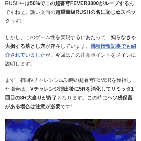
RUSH中は
50%でこの超蒼穹FEVER3800がループする
ん
ですねぇ。謳い文句の
超重量級RUSHの名に恥じぬスペッ
ク
っす!
しかし、このゲーム性を実現するにあたって、
知らなきゃ
大損する落とし穴
が存在しています。
機種情報記事でも紹
介されていました
が、今回はこの注意ポイントをメインに
説明します。
まず、初回Vチャレンジ成功時の超蒼穹FEVERを獲得し
た場合は、
Vチャレンジ演出後に5Rを消化してリミッタ1
回目の8R大当りが終了
となります。この時に
ヘソ残保留
がある場合は注意が必要
です!