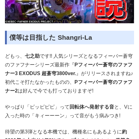
僕等は目指した Shangri-La
どもっ、
七之助
です!! 人気シリーズとなるフィーバー蒼穹
のファフナーシリーズ最新作『
Pフィーバー蒼穹のファフ
ナー3 EXODUS 超蒼穹3800ver.
』がリリースされますね♪
初代こそ打たなかったものの、
Pフィーバー蒼穹のファフ
ナー2
は好んで今でも打っておりますぞ!
やっぱり「ピッピピピ」って
回転体へ発射する音
と、Vに
入った時の「キィーーーン」って音がもう病みつき!
待望の第3弾となる本機では、機種名にもあるように
約