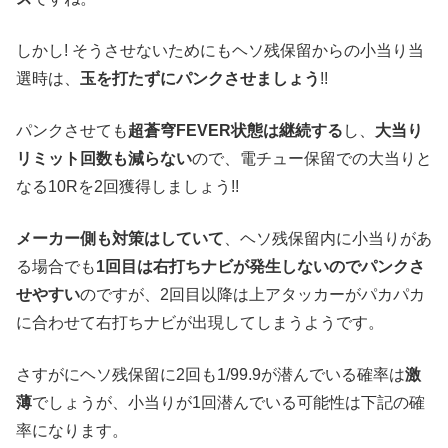
しかし! そうさせないためにもヘソ残保留からの小当り当
選時は、
玉を打たずにパンクさせましょう
!!
パンクさせても
超蒼穹FEVER状態は継続する
し、
大当り
リミット回数も減らない
ので、電チュー保留での大当りと
なる10Rを2回獲得しましょう!!
メーカー側も対策はしていて
、ヘソ残保留内に小当りがあ
る場合でも
1回目は右打ちナビが発生しないのでパンクさ
せやすい
のですが、2回目以降は上アタッカーがパカパカ
に合わせて右打ちナビが出現してしまうようです。
さすがにヘソ残保留に2回も1/99.9が潜んでいる確率は
激
薄
でしょうが、小当りが1回潜んでいる可能性は下記の確
率になります。