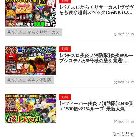
動画
【パチスロからくりサーカス】ヴヴヴ
をも凌ぐ超劇スペック！SANKYOス
マスロ第2弾の破格性能を体感!!
パチスロ からくりサーカス
2023.05.15
動画
【パチスロ炎炎ノ消防隊】炎炎Wルー
プシステムが6号機の壁を貫通! 最
強人気コンテンツと灼熱トリガーが
ここに融合!!
パチスロ 炎炎ノ消防隊
2023.02.17
動画
【Pフィーバー炎炎ノ消防隊】4500個
＋1500個×81%ループ！最新人気コ
ンテンツが最強RUSH搭載の超炎上
スペックで参上!!
2023.02.10
もっと見る