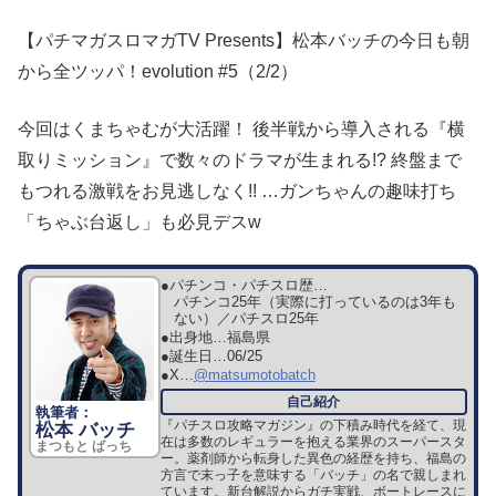
【パチマガスロマガTV Presents】松本バッチの今日も朝
から全ツッパ！evolution #5（2/2）
今回はくまちゃむが大活躍！ 後半戦から導入される『横
取りミッション』で数々のドラマが生まれる!? 終盤まで
もつれる激戦をお見逃しなく!! …ガンちゃんの趣味打ち
「ちゃぶ台返し」も必見デスw
●パチンコ・パチスロ歴…
パチンコ25年（実際に打っているのは3年も
ない）／パチスロ25年
●出身地…
福島県
●誕生日…
06/25
●X…
@matsumotobatch
『パチスロ攻略マガジン』の下積み時代を経て、現
松本 バッチ
在は多数のレギュラーを抱える業界のスーパースタ
まつもと ばっち
ー。薬剤師から転身した異色の経歴を持ち、福島の
方言で末っ子を意味する「バッチ」の名で親しまれ
ています。新台解説からガチ実戦、ボートレースに