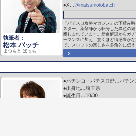
●X…
@matsumotobatch
『パチスロ攻略マガジン』の下積み時
スター。薬剤師から転身した異色の経
親しまれています。新台解説からガチ
ーマンスに加え、驚くほど情感豊かな
松本 バッチ
で、スロットの楽しさを多角的に伝え
まつもと ばっち
●パチンコ・パチスロ歴…
パチン
●出身地…
埼玉県
●誕生日…
10/30
●X…
@levin_slomaga
1999年にスロマガ攻略軍団入りし
ればトコトンの探求心で、惚れ込んだ
にするほど圧倒的な精度を誇ります。