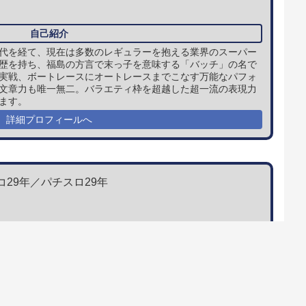
代を経て、現在は多数のレギュラーを抱える業界のスーパー
歴を持ち、福島の方言で末っ子を意味する「バッチ」の名で
実戦、ボートレースにオートレースまでこなす万能なパフォ
文章力も唯一無二。バラエティ枠を超越した超一流の表現力
ます。
詳細プロフィールへ
コ29年／パチスロ29年
、三代目軍団長に就任したパチスロライター界の重鎮。好きにな
機種の知識量は「達人」の域。その解説動画は同業者も手本
柔道県大会2位の経歴を持つアスリート気質で、現在も肉体と