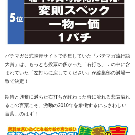
パチマガ公式携帯サイトで募集していた「パチマガ流行語
大賞」は、もっとも投票の多かった「右打ち」…の中に含
まれていた「左打ちに戻してください」が編集部の満場一
致で決定！
期待と興奮に満ちた右打ちが終わった時に流れる悲哀溢れ
るこの言葉こそ、激動の2010年を象徴するにふさわしい
言葉…のはず！