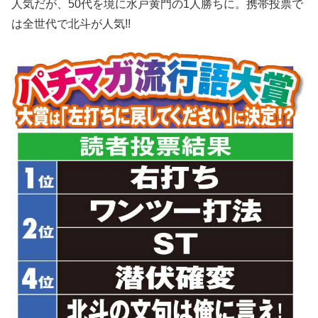
人気だが、50代を境に水戸黄門の1人勝ちに。携帯投票で
は全世代で北斗が人気!!