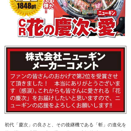
初代「慶次」の良さと、その後継機である「斬」の進化を