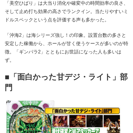
「美空ひばり」は大当り消化や確変中の時間効率の良さ、
そして止め打ち効果の高さでランクイン。当たりやすいミ
ドルスペックという点を評価する声も多かった。
「沖海2」は海シリーズ強し！の印象。設置台数の多さと
安定した稼働から、ホールが甘く使うケースが多いのが特
徴。「ギンパラ2」とともにお世話になった人も多いは
ず。
■「面白かった甘デジ・ライト」部
門