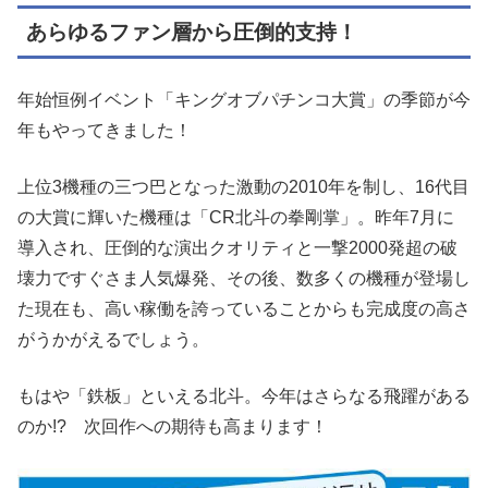
あらゆるファン層から圧倒的支持！
年始恒例イベント「キングオブパチンコ大賞」の季節が今
年もやってきました！
上位3機種の三つ巴となった激動の2010年を制し、16代目
の大賞に輝いた機種は「CR北斗の拳剛掌」。昨年7月に
導入され、圧倒的な演出クオリティと一撃2000発超の破
壊力ですぐさま人気爆発、その後、数多くの機種が登場し
た現在も、高い稼働を誇っていることからも完成度の高さ
がうかがえるでしょう。
もはや「鉄板」といえる北斗。今年はさらなる飛躍がある
のか!? 次回作への期待も高まります！