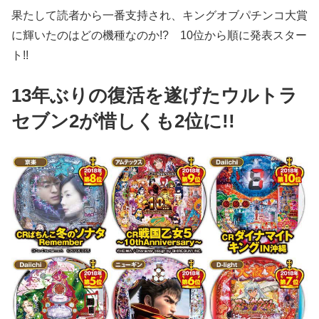
果たして読者から一番支持され、キングオブパチンコ大賞
に輝いたのはどの機種なのか!? 10位から順に発表スター
ト!!
13年ぶりの復活を遂げたウルトラ
セブン2が惜しくも2位に!!