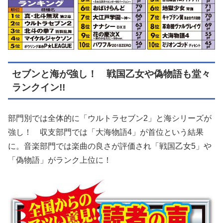
セブンと海が強し！ 戦国乙女や偽物語も堂々
ランクイン!!
部門別では全体的に「ウルトラセブン2」と海シリーズが
強し！ 収支部門では「大海物語4」が首位という結果
に。音楽部門では楽曲の良さが評価され「戦国乙女5」や
「偽物語」がランク上位に！