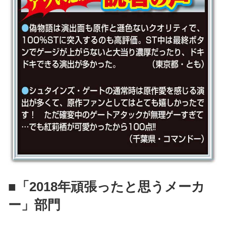
■「2018年頑張ったと思うメーカ
ー」部門