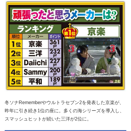
冬ソナRememberやウルトラセブン2を発表した京楽が、
昨年に引き続き1位の座に。多くの海シリーズを導入し、
スマッシュヒットが続いた三洋が2位に。