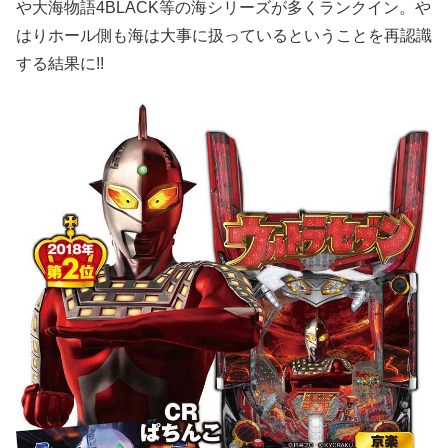
や大海物語4BLACK等の海シリーズが多くランクイン。や
はりホール側も海は大事に扱っているということを再認識
する結果に!!