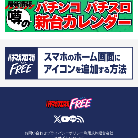
お問い合わせ
プライバシーポリシー
利用規約
運営会社