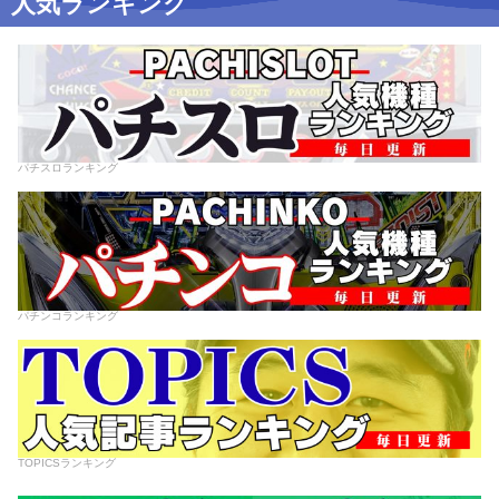
人気ランキング
パチスロランキング
パチンコランキング
TOPICSランキング