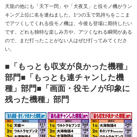
天龍の他にも「天下一閃」や「犬夜叉」と役モノ機がラン
キング上位に名を連ねました。1つの玉で気持ちをここま
でアツくしてくれる役モノ機は、今後も登場に期待したい
です。どれも独特な楽しみ方や、アツくなれる瞬間がある
ので、まだ打ったことがない人はぜひ打ってみてくださ
い。
■「もっとも収支が良かった機種」
部門■「もっとも連チャンした機
種」部門■「画面・役モノが印象に
残った機種」部門