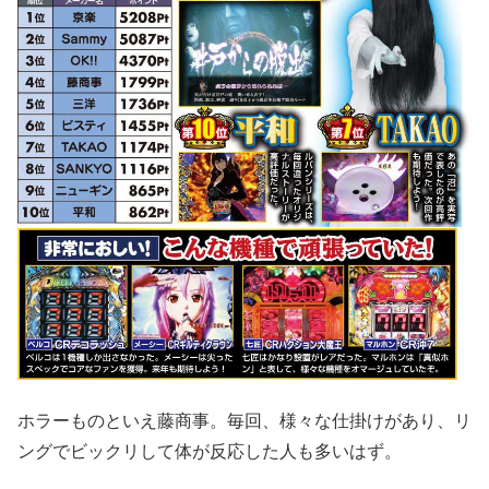
ホラーものといえ藤商事。毎回、様々な仕掛けがあり、リ
ングでビックリして体が反応した人も多いはず。