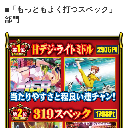
■「もっともよく打つスペック」
部門