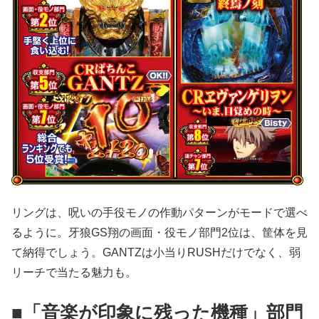
リングは、呪いの手役モノの作動パターンがモードで選べ
るように。牙狼GS翔の画面・役モノ部門2位は、筐体を見
て納得でしょう。GANTZは小当りRUSHだけでなく、弱
リーチで当たる魅力も。
■「音楽が印象に残った機種」部門