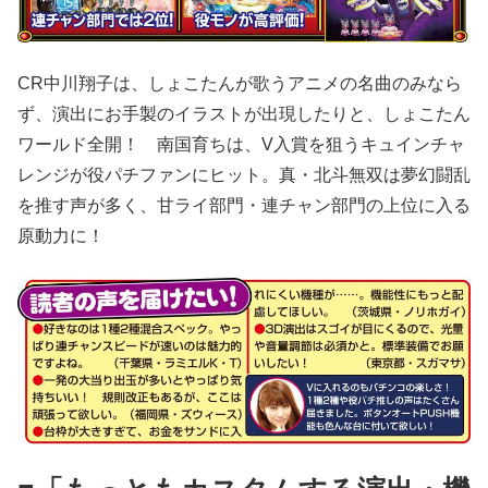
CR中川翔子は、しょこたんが歌うアニメの名曲のみなら
ず、演出にお手製のイラストが出現したりと、しょこたん
ワールド全開！ 南国育ちは、V入賞を狙うキュインチャ
レンジが役パチファンにヒット。真・北斗無双は夢幻闘乱
を推す声が多く、甘ライ部門・連チャン部門の上位に入る
原動力に！