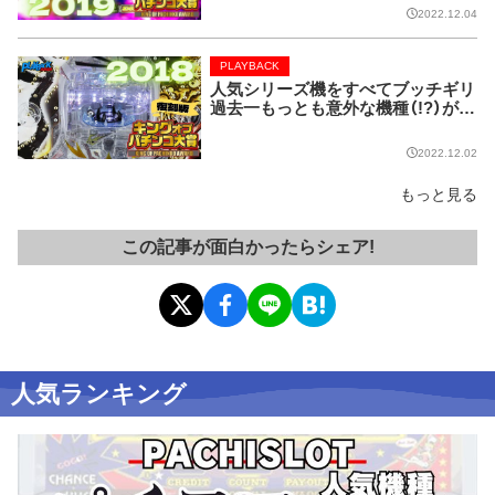
ACK／キングオブパチンコ大賞201
2022.12.04
9】
PLAYBACK
人気シリーズ機をすべてブッチギリ
過去一もっとも意外な機種（!?）が大
賞に！【PLAYBACK／キングオブパ
チンコ大賞2018】
2022.12.02
もっと見る
この記事が面白かったらシェア!
人気ランキング