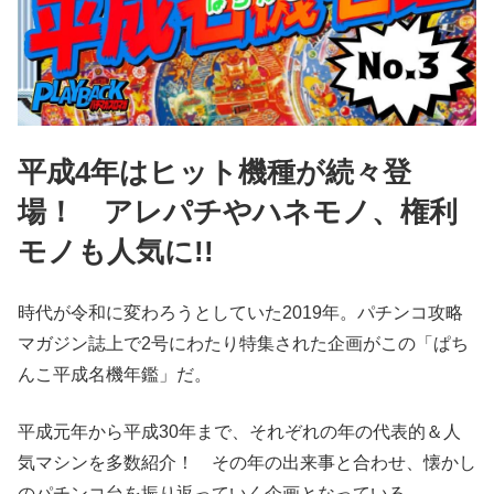
平成4年はヒット機種が続々登
場！ アレパチやハネモノ、権利
モノも人気に!!
時代が令和に変わろうとしていた2019年。パチンコ攻略
マガジン誌上で2号にわたり特集された企画がこの「ぱち
んこ平成名機年鑑」だ。
平成元年から平成30年まで、それぞれの年の代表的＆人
気マシンを多数紹介！ その年の出来事と合わせ、懐かし
のパチンコ台を振り返っていく企画となっている。