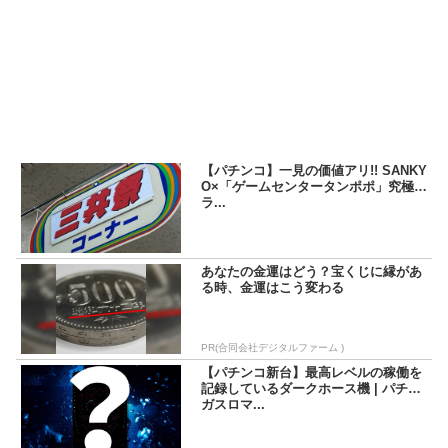
【パチンコ】一見の価値アリ!! SANKY
O×「ゲームセンタータンポポ」究極コ
ラ...
あなたの金運はどう？宝くじに縁があ
る時、金運はこう変わる
PR(合同会社デジタルファーム )
【パチンコ新台】最高レベルの稼働を
記録しているダークホース機 | パチマ
ガスロマ...