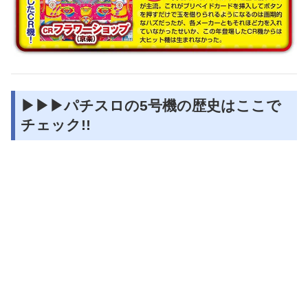
▶▶▶パチスロの5号機の歴史はここで
チェック!!