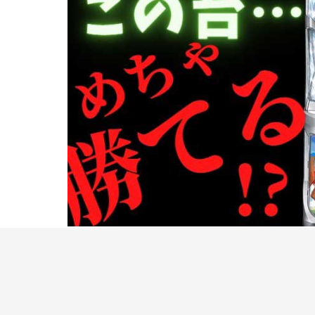
過去の「栄光なき名機たち」記事は
コチラ！