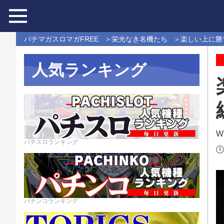
パチマガスロマガFREE
栄光なき名機たち
楽しい上に勝
人気ランキング
Wr
パチスロランキング
パチンコランキング