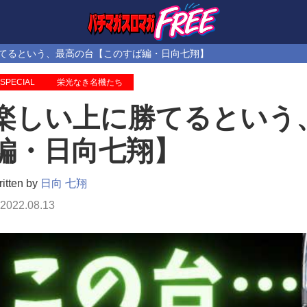
てるという、最高の台【このすば編・日向七翔】
SPECIAL
栄光なき名機たち
楽しい上に勝てるという
編・日向七翔】
itten by
日向 七翔
2022.08.13