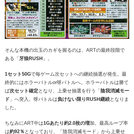
そんな本機の出玉のカギを握るのは、ARTの最終段階で
ある「
牙狼RUSH
」。
1セット50G
で毎ゲーム次セットへの継続抽選が発生。最
終的にはホラーバトルor呀バトルへ。ホラーバトルは勝て
ば
次セット確定
となり、上乗せ抽選を行う「
陰我消滅モー
ド
」へ突入。呀バトルは
負けない限りRUSH継続
となりま
した。
ちなみにART中は
1Gあたり約2.0枚の増
加。最高ループ率
は
約92％
となっており、「陰我消滅モード」から上乗せ