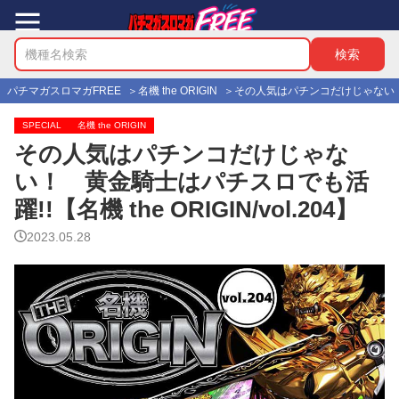
パチマガスロマガFREE
名機 the ORIGIN
その人気はパチンコだけじゃない！ 黄金
SPECIAL
名機 the ORIGIN
その人気はパチンコだけじゃな
い！ 黄金騎士はパチスロでも活
躍!!【名機 the ORIGIN/vol.204】
2023.05.28