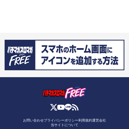
お問い合わせ
プライバシーポリシー
利用規約
運営会社
当サイトについて