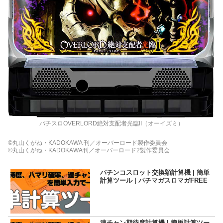
パチスロOVERLORD絶対支配者光臨II（オーイズミ）
©丸山くがね・KADOKAWA 刊／オーバーロード製作委員会
©丸山くがね・KADOKAWA刊／オーバーロード2製作委員会
パチンコスロット交換額計算機 | 簡単
計算ツール | パチマガスロマガFREE
連チャン期待度計算機 | 簡単計算ツー