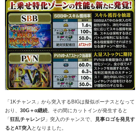
「1Kチャンス」から突入するBIGは擬似ボーナスとなって
おり、
30G＋α継続
。その間にカットインが発生すると
「
狂乱チャレンジ
」突入のチャンスで、
見事ロゴを発見す
るとAT突入
となりました。