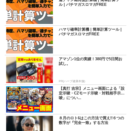
ル | パチマガスロマガFREE
ハマリ確率計算機 | 簡単計算ツール |
パチマガスロマガFREE
アマゾン1位の実績！380円で5日間お
試し。
PR(ハーブ健康本舗)
【真打 吉宗】メニュー画面による「設
定示唆・CZモード示唆・対戦相手示
唆」につい...
８月のロト6はこの方法で買え!!６つの
数字が『完全一致』する方法