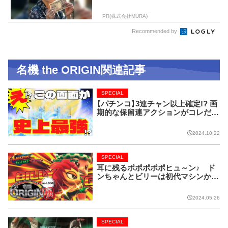
PR(株式会社MURA)
Recommended by
名機 the ORIGIN関連記事
SPECIAL
【パチンコ】3連チャン以上確定!? 画
期的な保留連アクションがコレだ!
【CRフィーバー花月】
2024.10.22
SPECIAL
耳に残るポポポポポヒュ～ン♪ ド
ンちゃんとビリーは初代マシンから
名コンビ!!【名機 the ORIGIN/vol.36
0】
2024.05.26
SPECIAL