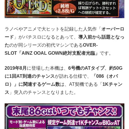
ラノベやアニメで大ヒットを記録した人気作「
オーバーロ
ード
」がパチスロになるとあって、
導入前から話題となっ
た
のが同シリーズの初代マシンである
OVER‐
SLOT「AINZ OOAL GOWN絶対支配者光臨」
です。
2019年8月
に登場した本機は、
6号機のATタイプ
。
約50G
に1回AT到達のチャンス
が訪れる仕様で、
「086（オバ
ロ）」に関連するゲーム数
は、AT契機である「
1Kチャン
ス
」突入のチャンスとなりました。