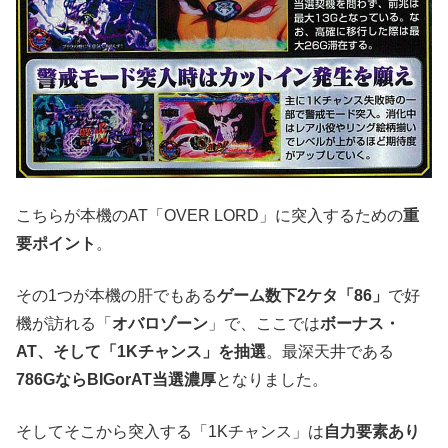
こちらが本機のAT「OVER LORD」に突入するための
重
要ポイント
。
その1つが本機の肝でもある
ゲーム数下2ケタ「86」
で好
機が訪れる「
オバロゾーン
」で、ここでは
ボーナス・
AT、そして「1Kチャンス」を抽選
。最深天井である
786GならBIGorAT当選濃厚
となりました。
そしてそこから突入する「1Kチャンス」は
自力要素あり