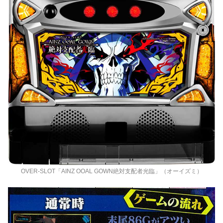
OVER‐SLOT「AINZ OOAL GOWN絶対支配者光臨」（オーイズミ）