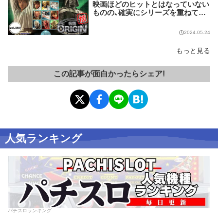
映画ほどのヒットとはなっていない
ものの、確実にシリーズを重ねてい
る名作マシンはこちら！【名機 the O
RIGIN/vol.359】
2024.05.24
もっと見る
この記事が面白かったらシェア!
人気ランキング
パチスロランキング