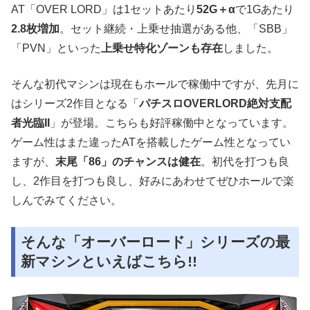
AT「OVER LORD」は1セットあたり
52G＋α
で1Gあたり
2.8枚増加
。セット継続・上乗せ抽選がある他、「SBB」
「PVN」といった
上乗せ特化ゾーンも存在
しました。
そんな初代マシンは現在もホールで稼働中ですが、先月に
はシリーズ2作目となる「
パチスロOVERLORD絶対支配
者光臨II
」が登場。こちらも好評稼働中となっています。
ゲーム性はまた違ったATを搭載したゲーム性となってい
ますが、
末尾「86」のチャンスは健在
。初代を打つも良
し、2作目を打つも良し、好みにあわせてぜひホールで楽
しんでみてください。
そんな「オーバーロード」シリーズの最
新マシンといえばこちら!!