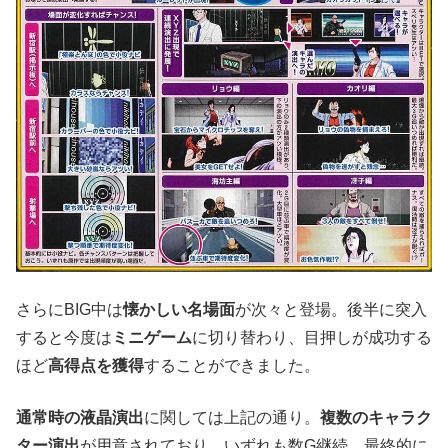
さらにBIG中は
懐かしい名場面
が次々と登場。後半に突入
すると今度は
ミニゲーム
に切り替わり、目押しが成功する
ほど
高得点を獲得
することができました。
通常時の液晶演出
に関しては上記の通り。
複数のキャラク
ター演出
が用意されており、いずれも数G継続。最終的に