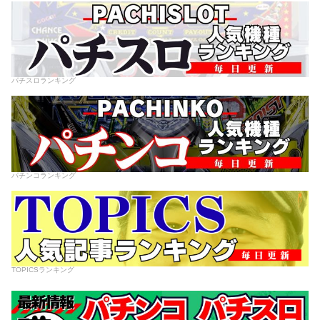
パチスロランキング
パチンコランキング
TOPICSランキング