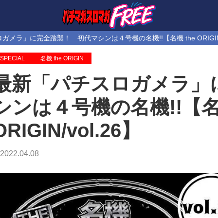
メラ」に完全踏襲！ 初代マシンは４号機の名機!!【名機 the ORIGIN/v
SPECIAL
名機 the ORIGIN
最新「パチスロガメラ」
シンは４号機の名機!!【名機
ORIGIN/vol.26】
2022.04.08