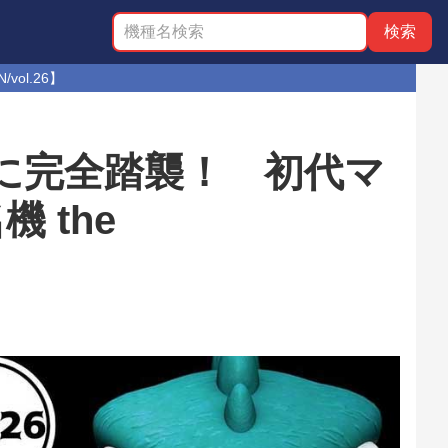
ol.26】
に完全踏襲！ 初代マ
 the