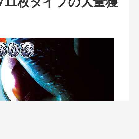
711枚タイプの大量獲