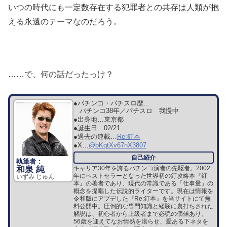
いつの時代にも一定数存在する犯罪者との共存は人類が抱
える永遠のテーマなのだろう。
……で、何の話だったっけ？
●パチンコ・パチスロ歴…
パチンコ38年／パチスロ 我慢中
●出身地…
東京都
●誕生日…
02/21
●過去の連載…
Re:釘本
●X…
@bKqtXv67nX3807
和泉 純
キャリア30年を誇るパチンコ演者の先駆者。2002
年にベストセラーとなった世界初の釘攻略本『釘
いずみ じゅん
本』の著者であり、現代の常識である「仕事量」の
概念を提唱した伝説的ライターです。現在は情報を
令和版にアプデした『Re:釘本』を当サイトにて無
料公開中。圧倒的な専門知識と経験に裏打ちされた
解説は、初心者から上級者まで必読の価値あり。
56歳を迎えてなお情熱を滾らせ、愛ある下ネタを