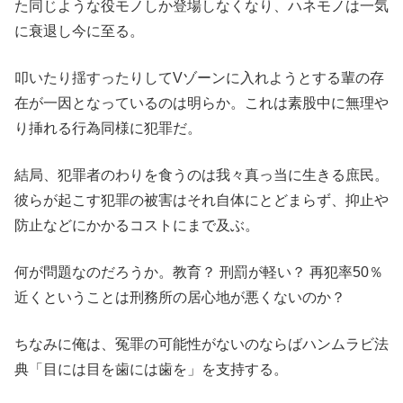
た同じような役モノしか登場しなくなり、ハネモノは一気
に衰退し今に至る。
叩いたり揺すったりしてVゾーンに入れようとする輩の存
在が一因となっているのは明らか。これは素股中に無理や
り挿れる行為同様に犯罪だ。
結局、犯罪者のわりを食うのは我々真っ当に生きる庶民。
彼らが起こす犯罪の被害はそれ自体にとどまらず、抑止や
防止などにかかるコストにまで及ぶ。
何が問題なのだろうか。教育？ 刑罰が軽い？ 再犯率50％
近くということは刑務所の居心地が悪くないのか？
ちなみに俺は、冤罪の可能性がないのならばハンムラビ法
典「目には目を歯には歯を」を支持する。