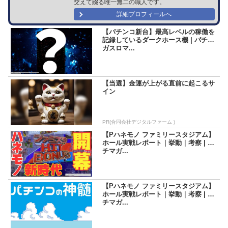
交えて綴る唯一無二の職人です。
詳細プロフィールへ
【パチンコ新台】最高レベルの稼働を
記録しているダークホース機 | パチマ
ガスロマ...
【当選】金運が上がる直前に起こるサ
イン
PR(合同会社デジタルファーム )
【Pハネモノ ファミリースタジアム】
ホール実戦レポート｜挙動｜考察 | パ
チマガ...
【Pハネモノ ファミリースタジアム】
ホール実戦レポート｜挙動｜考察 | パ
チマガ...