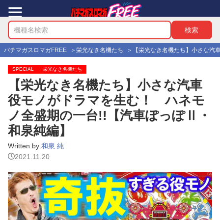
パチマガスロマガFREE
栄光なき名機たち
【栄光なき名機たち】小さな汽車
SPECIAL
栄光なき名機たち
【栄光なき名機たち】小さな汽車
役モノがドラマを生む！ ハネモ
ノ全盛期の一台!!【汽車ぽっぽⅡ・
和泉純編】
Written by
和泉 純
2021.11.20