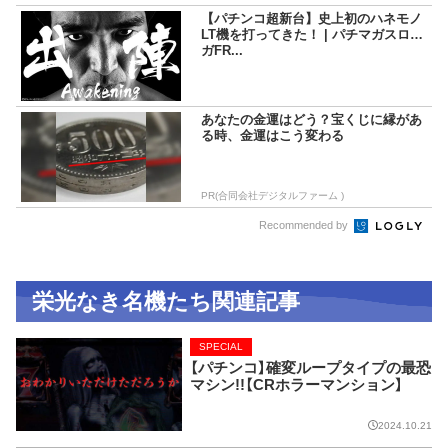
【パチンコ超新台】史上初のハネモノ
LT機を打ってきた！ | パチマガスロマ
ガFR...
あなたの金運はどう？宝くじに縁があ
る時、金運はこう変わる
PR(合同会社デジタルファーム )
Recommended by
栄光なき名機たち関連記事
SPECIAL
【パチンコ】確変ループタイプの最恐
マシン!!【CRホラーマンション】
2024.10.21