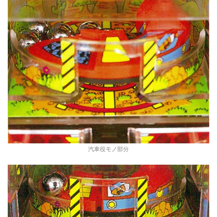
汽車役モノ部分