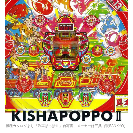
機種カタログより『汽車ぽっぽⅡ』台写真。メーカーは三共（現SANKYO）