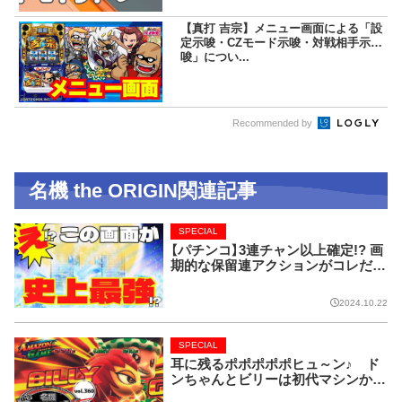
【真打 吉宗】メニュー画面による「設
定示唆・CZモード示唆・対戦相手示
唆」につい...
Recommended by
名機 the ORIGIN関連記事
SPECIAL
【パチンコ】3連チャン以上確定!? 画
期的な保留連アクションがコレだ!
【CRフィーバー花月】
2024.10.22
SPECIAL
耳に残るポポポポポヒュ～ン♪ ド
ンちゃんとビリーは初代マシンから
名コンビ!!【名機 the ORIGIN/vol.36