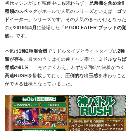
初代マシンがまだ稼働中にも関わらず、
兄弟機を含め全6
種類のスペック
がホールで人気のシリーズといえば「
ゴッ
ドイーター
」シリーズです。その人気のきっかけとなった
のが
2019年4月
に登場した「
P GOD EATER‐ブラッドの覚
醒‐
」です。
本気は
1種2種混合機
でミドルタイプとライトタイプの
2種
類が存在
。最大のウリはその連チャン率で、
ミドルならば
脅威の91％
！ それにくわえ、わずか2回転で決着がつく
高速RUSH
を搭載しており、
圧倒的な出玉感
を味わうこと
ができる仕様となっていました。