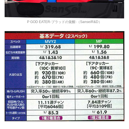
P GOD EATER‐ブラッドの覚醒‐（SanseiR&D）