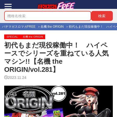
パチマガスロマガFREE
名機 the ORIGIN
初代もまだ現役稼働中！ ハイペースでシ
SPECIAL
名機 the ORIGIN
初代もまだ現役稼働中！ ハイペ
ースでシリーズを重ねている人気
マシン!!【名機 the
ORIGIN/vol.281】
2023.11.24