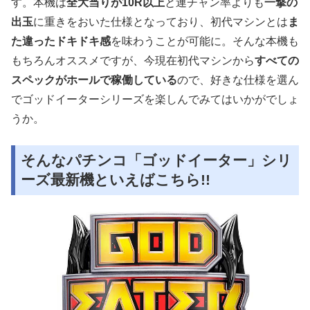
す。本機は
全大当りが10R以上
と連チャン率よりも
一撃の
出玉
に重きをおいた仕様となっており、初代マシンとは
ま
た違ったドキドキ感
を味わうことが可能に。そんな本機も
もちろんオススメですが、今現在初代マシンから
すべての
スペックがホールで稼働している
ので、好きな仕様を選ん
でゴッドイーターシリーズを楽しんでみてはいかがでしょ
うか。
そんなパチンコ「ゴッドイーター」シリ
ーズ最新機といえばこちら!!