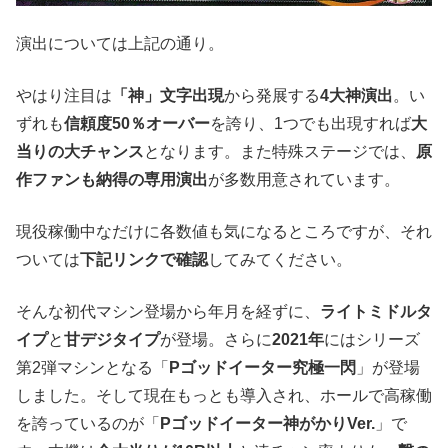
演出については上記の通り。
やはり注目は
「神」文字出現
から発展する
4大神演出
。い
ずれも
信頼度50％オーバー
を誇り、1つでも出現すれば
大
当りの大チャンス
となります。また特殊ステージでは、
原
作ファンも納得の専用演出
が多数用意されています。
現役稼働中なだけに各数値も気になるところですが、それ
ついては
下記リンクで確認
してみてください。
そんな初代マシン登場から年月を経ずに、
ライトミドルタ
イプ
と
甘デジタイプ
が登場。さらに
2021年
にはシリーズ
第2弾マシンとなる「
Pゴッドイーター究極一閃
」が登場
しました。そして現在もっとも導入され、ホールで高稼働
を誇っているのが「
Pゴッドイーター神がかりVer.
」で