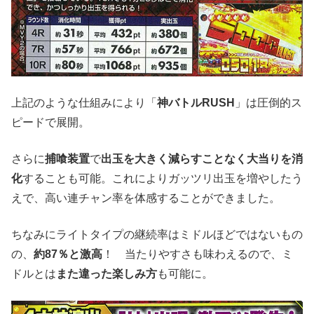
上記のような仕組みにより「
神バトルRUSH
」は圧倒的ス
ピードで展開。
さらに
捕喰装置
で
出玉を大きく減らすことなく大当りを消
化
することも可能。これによりガッツリ出玉を増やしたう
えで、高い連チャン率を体感することができました。
ちなみにライトタイプの継続率はミドルほどではないもの
の、
約87％と激高
！ 当たりやすさも味わえるので、ミ
ドルとは
また違った楽しみ方
も可能に。