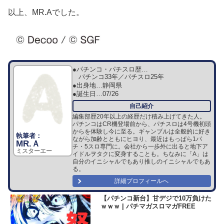
以上、MR.Aでした。
●パチンコ・パチスロ歴…
パチンコ33年／パチスロ25年
●出身地…
静岡県
●誕生日…
07/26
編集部歴20年以上の経歴だけ積み上げてきた人。
パチンコはCR機登場前から、パチスロは4号機初頭
からを体験し今に至る。ギャンブルは全般的に好き
ながら加齢とともにヒヨり、最近はもっぱら1パ
MR.Ａ
チ・5スロ専門に。会社から一歩外に出ると地下ア
ミスターエー
イドルヲタクに変身することも。ちなみに「A」は
自分のイニシャルでもあり推しのイニシャルでもあ
る。
詳細プロフィールへ
【パチンコ新台】甘デジで10万負けた
ｗｗｗ | パチマガスロマガFREE