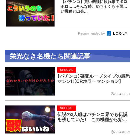
【パチンコ】荒い機種に疲れ果てボロ
ボロ……そんな時、めちゃくちゃ面白
い機種と出会...
Recommended by
栄光なき名機たち関連記事
SPECIAL
【パチンコ】確変ループタイプの最恐
マシン!!【CRホラーマンション】
2024.10.21
SPECIAL
伝説の2人組はパチンコ界でも伝説
を残していた！ この機種から始ま
り今では当たり前に!!【CRピンクレ
ディー】
2024.09.29