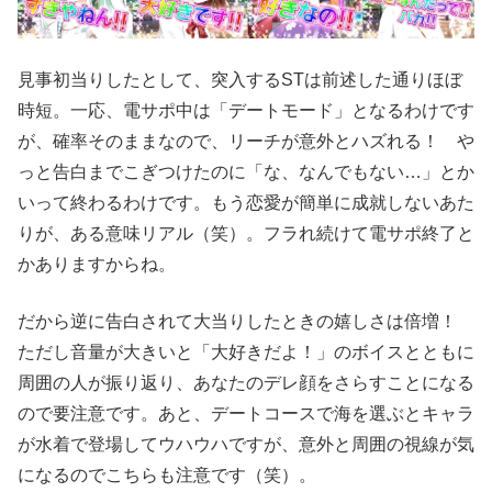
見事初当りしたとして、突入するSTは前述した通りほぼ
時短。一応、電サポ中は「デートモード」となるわけです
が、確率そのままなので、リーチが意外とハズれる！ や
っと告白までこぎつけたのに「な、なんでもない…」とか
いって終わるわけです。もう恋愛が簡単に成就しないあた
りが、ある意味リアル（笑）。フラれ続けて電サポ終了と
かありますからね。
だから逆に告白されて大当りしたときの嬉しさは倍増！
ただし音量が大きいと「大好きだよ！」のボイスとともに
周囲の人が振り返り、あなたのデレ顔をさらすことになる
ので要注意です。あと、デートコースで海を選ぶとキャラ
が水着で登場してウハウハですが、意外と周囲の視線が気
になるのでこちらも注意です（笑）。