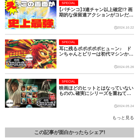
SPECIAL
【パチンコ】3連チャン以上確定!? 画
期的な保留連アクションがコレだ!
【CRフィーバー花月】
2024.10.22
SPECIAL
耳に残るポポポポポヒュ～ン♪ ド
ンちゃんとビリーは初代マシンから
名コンビ!!【名機 the ORIGIN/vol.36
0】
2024.05.26
SPECIAL
映画ほどのヒットとはなっていない
ものの、確実にシリーズを重ねてい
る名作マシンはこちら！【名機 the O
RIGIN/vol.359】
2024.05.24
もっと見る
この記事が面白かったらシェア!