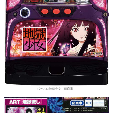
パチスロ地獄少女（藤商事）