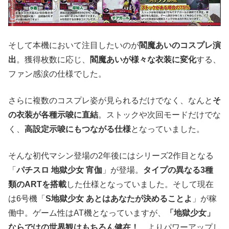
そして本機において注目したいのが
閻魔あいのコスプレ演
出
。獲得枚数に応じ、
閻魔あいが様々な衣装に変化
する、
ファン感涙の仕様でした。
さらに複数のコスプレ姿が見られるだけでなく、なんと
そ
の衣装が各種示唆に直結
。ストックや次回モードだけでな
く、
高設定示唆にもつながる仕様
となっていました。
そんな初代マシン登場の2年後にはシリーズ2作目となる
「
パチスロ 地獄少女 宵伽
」が登場。
タイプの異なる3種
類のARTを搭載
した仕様となっていました。そして現在
は6号機「
S地獄少女 あとはあなたが決めることよ
」が稼
働中。ゲーム性はAT機となっていますが、
「地獄少女」
ならではの世界観はもちろん健在！
よりパワーアップし