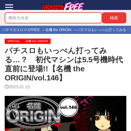
パチマガスロマガFREE
名機 the ORIGIN
パチスロもいっぺん打ってみる…？ 初代
SPECIAL
名機 the ORIGIN
パチスロもいっぺん打ってみ
る…？ 初代マシンは5.5号機時代
直前に登場!!【名機 the
ORIGIN/vol.146】
2023.01.13