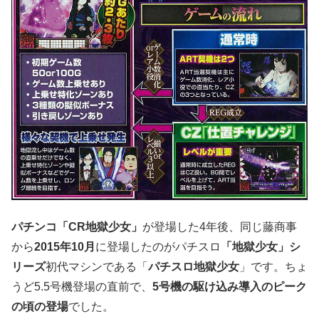
パチンコ「CR地獄少女」
が登場した4年後、同じ藤商事
から
2015年10月
に登場したのがパチスロ
「地獄少女」シ
リーズ
初代マシンである「
パチスロ地獄少女
」です。ちょ
うど5.5号機登場の直前で、
5号機の駆け込み導入のピーク
の頃の登場
でした。