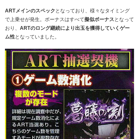
ARTメインのスペック
となっており、様々なタイミング
で上乗せが発生。ボーナスはすべて
擬似ボーナス
となって
おり、
ARTのロング継続により出玉を獲得していくゲー
ム性
となっていました。