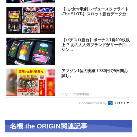
【L少女☆歌劇 レヴュースタァライト
-The SLOT-】スロット新台データ分...
【パチスロ新台】ボーナス1発400枚以
上!? あの大人気ブランドがリーチ目マ
シン...
アマゾン1位の実績！380円で5日間お
試し。
PR(ハーブ健康本舗)
Recommended by
名機 the ORIGIN関連記事