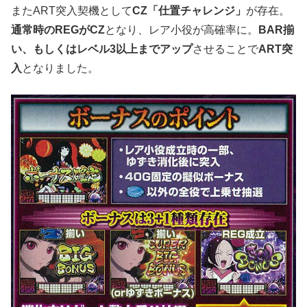
またART突入契機として
CZ「仕置チャレンジ」
が存在。
通常時のREGがCZ
となり、レア小役が高確率に。
BAR揃
い、もしくはレベル3以上までアップ
させることで
ART突
入
となりました。