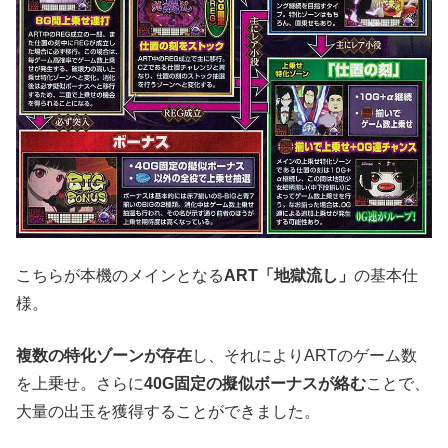
こちらが本機のメインとなる
ART「地獄流し」
の基本仕
様。
複数の特化ゾーンが存在
し、それによりARTのゲーム数
を上乗せ。さらに
40G固定の擬似ボーナスが絡む
ことで、
大量の出玉を獲得することができました。