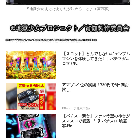
S地獄少女 あとはあなたが決めることよ（藤商事）
【スロット】とんでもないギャンブル
マシンを体験してきた！ | パチマガス
ロマガF...
アマゾン1位の実績！380円で5日間お
試し。
PR(ハーブ健康本舗)
【パチスロ新台】ファン待望の神台が
スマスロで復活…!【Lパチスロ 喰霊-
零-Re...