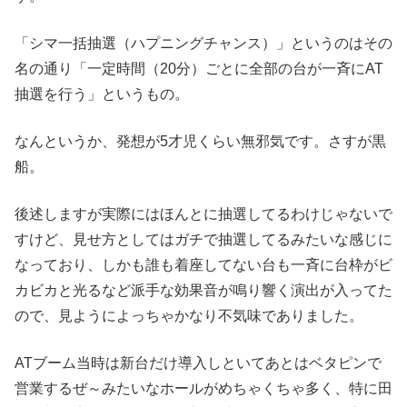
「シマ一括抽選（ハプニングチャンス）」というのはその
名の通り「一定時間（20分）ごとに全部の台が一斉にAT
抽選を行う」というもの。
なんというか、発想が5才児くらい無邪気です。さすが黒
船。
後述しますが実際にはほんとに抽選してるわけじゃないで
すけど、見せ方としてはガチで抽選してるみたいな感じに
なっており、しかも誰も着座してない台も一斉に台枠がビ
カビカと光るなど派手な効果音が鳴り響く演出が入ってた
ので、見ようによっちゃかなり不気味でありました。
ATブーム当時は新台だけ導入しといてあとはベタピンで
営業するぜ～みたいなホールがめちゃくちゃ多く、特に田