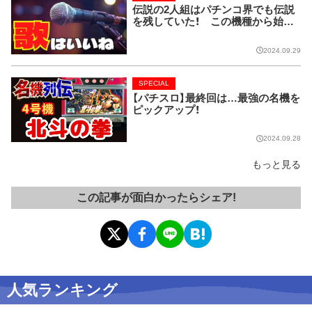
伝説の2人組はパチンコ界でも伝説
を残していた！ この機種から始ま
り今では当たり前に!!【CRピンクレ
ディー】
2024.09.29
SPECIAL
【パチスロ】最終回は…最強の名機を
ピックアップ！
2024.09.28
もっと見る
この記事が面白かったらシェア!
人気ランキング