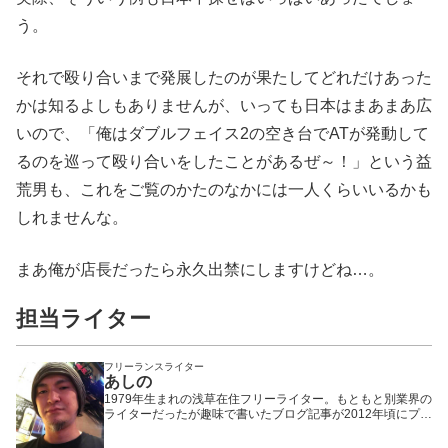
う。
それで殴り合いまで発展したのが果たしてどれだけあった
かは知るよしもありませんが、いっても日本はまあまあ広
いので、「俺はダブルフェイス2の空き台でATが発動して
るのを巡って殴り合いをしたことがあるぜ～！」という益
荒男も、これをご覧のかたのなかには一人くらいいるかも
しれませんな。
まあ俺が店長だったら永久出禁にしますけどね…。
担当ライター
フリーランスライター
あしの
1979年生まれの浅草在住フリーライター。もともと別業界の
ライターだったが趣味で書いたブログ記事が2012年頃にプチ
ヒットしたことで題材をパチンコ・パチスロに固定。以来、
WEBや雑誌や業界誌など媒体を問わず様々なメディアで執筆