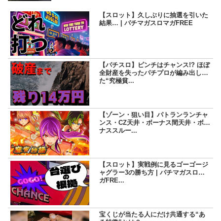
活動を行いながら現在に至る。「楽しんで打つ」ことをモッ
トーにしているため記事の内容もそっち方面が多め。
【スロット】久しぶりに抽選を引いた
結果… | パチマガスロマガFREE
【パチスロ】ピンチはチャンス!? ほぼ
全財産を失ったパチプロが編み出し
た“究極貧...
【ゾーン・狙い目】パトランランチャ
ンス・CZ天井・ボーナス間天井・ボー
ナススルー...
【スロット】実戦例に見るゴーゴージ
ャグラー3の勝ち方 | パチマガスロマ
ガFRE...
宝くじが当たる人にだけ共通する“あ