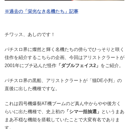
※過去の「栄光なき名機たち」記事
チワッス、あしのです！
パチスロ界に燦然と輝く名機たちの傍らでひっそりと咲く
佳作を紹介するこちらの企画、今回はアリストクラートが
2001年にブチ込んだ怪作
「ダブルフェイス2」
をご紹介。
パチスロ界の黒船、アリストクラートが「猫DE小判」の
直後に出した機種ですな。
これは四号機爆裂AT機ブームのど真ん中からやや後方く
らいに出た機種で、史上初の
「シマ一括抽選」
というまあ
まあ不穏な機能を搭載していたことで大変有名でありま
す。