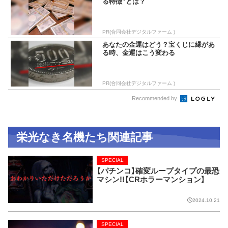
る特徴”とは？
PR(合同会社デジタルファーム )
あなたの金運はどう？宝くじに縁があ
る時、金運はこう変わる
PR(合同会社デジタルファーム )
Recommended by
栄光なき名機たち関連記事
SPECIAL
【パチンコ】確変ループタイプの最恐
マシン!!【CRホラーマンション】
2024.10.21
SPECIAL