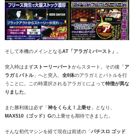
そして本機のメインとなる
AT「アラガミバースト」
。
突入時はまず
ストーリーパート
からスタート。その後「
ア
ラガミバトル
」へと突入、
全8体
のアラガミとバトルを行
うことに。この時選択されるアラガミによって
特徴が異な
りました
。
また勝利後は必ず「
神をくらえ！上乗せ
」となり、
MAX510（ゴッド）G
の上乗せも期待できました。
そんな初代マシンを経て現在は前述の「
パチスロ ゴッド