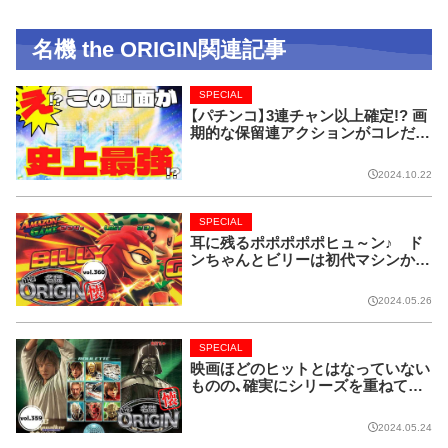
名機 the ORIGIN関連記事
SPECIAL
【パチンコ】3連チャン以上確定!? 画
期的な保留連アクションがコレだ!
【CRフィーバー花月】
2024.10.22
SPECIAL
耳に残るポポポポポヒュ～ン♪ ド
ンちゃんとビリーは初代マシンから
名コンビ!!【名機 the ORIGIN/vol.36
0】
2024.05.26
SPECIAL
映画ほどのヒットとはなっていない
ものの、確実にシリーズを重ねてい
る名作マシンはこちら！【名機 the O
RIGIN/vol.359】
2024.05.24