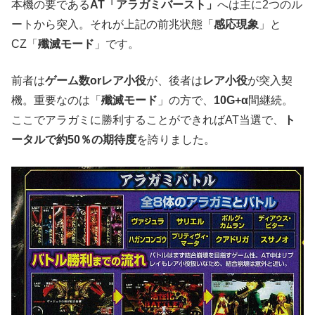
本機の要である
AT「アラガミバースト」
へは主に2つのル
ートから突入。それが上記の前兆状態「
感応現象
」と
CZ「
殲滅モード
」です。
前者は
ゲーム数orレア小役
が、後者は
レア小役
が突入契
機。重要なのは「
殲滅モード
」の方で、
10G+α
間継続。
ここでアラガミに勝利することができればAT当選で、
ト
ータルで約50％の期待度
を誇りました。