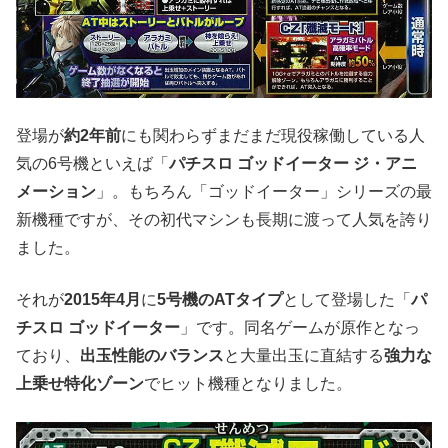
登場が
約2年前
にも関わらずまだまだ現役稼働している人
気の6号機といえば「
パチスロ ゴッドイーター ジ・アニ
メーション
」。もちろん「ゴッドイーター」シリーズの最
新機種ですが、その初代マシンも長期に渡って人気を誇り
ました。
それが
2015年4月
に
5号機のATタイプ
として登場した「
パ
チスロ ゴッドイーター
」です。同名ゲームが原作となっ
ており、
出玉性能のバランス
と大量出玉に直結する
強力な
上乗せ特化ゾーン
でヒット機種となりました。