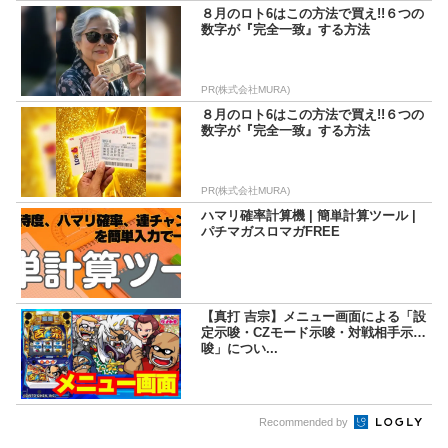
８月のロト6はこの方法で買え!!６つの
数字が『完全一致』する方法
PR(株式会社MURA)
８月のロト6はこの方法で買え!!６つの
数字が『完全一致』する方法
PR(株式会社MURA)
ハマリ確率計算機 | 簡単計算ツール |
パチマガスロマガFREE
【真打 吉宗】メニュー画面による「設
定示唆・CZモード示唆・対戦相手示
唆」につい...
Recommended by