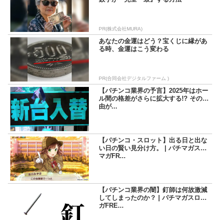
PR(株式会社MURA)
あなたの金運はどう？宝くじに縁があ
る時、金運はこう変わる
PR(合同会社デジタルファーム )
【パチンコ業界の予言】2025年はホー
ル間の格差がさらに拡大する!? その理
由が...
【パチンコ・スロット】出る日と出な
い日の賢い見分け方。 | パチマガスロ
マガFR...
【パチンコ業界の闇】釘師は何故激減
してしまったのか？ | パチマガスロマ
ガFRE...