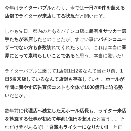
今年は
ライターバブル
となり、今では
一日700件を超える
店舗でライターが来店してる状況
だと聞いたぞ。
しかも先日、都内のとあるパチンコ店に
超有名サッカー選
手たちが来店した
とのことだが、すごい事に
パチンコユー
ザーでない方も多数訪れてくれた
らしい。これは本当に
業
界にとって素晴らしいことである
と思う。本当に驚いた!
ライターバブルに乗じて1店舗1日2名なんて当たり前、
1
日5名来店しているなんて店舗も存在
していた。
ホールが
年間に費やす広告宣伝コスト
も
全体で1000億円に迫る勢
い
だとか。
数年前に
代理店へ独立した元ホール店長
も、
ライター来店
を斡旋する仕事が初めて年商1億円を超えた
と言う…。そ
れだけ夢があるぞ! 「
吾輩もライターになりたい!!
」と正