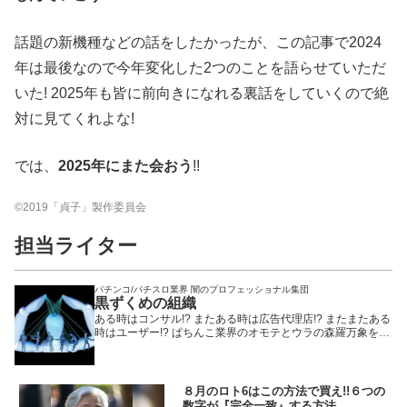
話題の新機種などの話をしたかったが、この記事で2024
年は最後なので今年変化した2つのことを語らせていただ
いた! 2025年も皆に前向きになれる裏話をしていくので絶
対に見てくれよな!
では、
2025年にまた会おう
!!
©2019「貞子」製作委員会
担当ライター
パチンコ/パチスロ業界 闇のプロフェッショナル集団
黒ずくめの組織
ある時はコンサル!? またある時は広告代理店!? またまたある
時はユーザー!? ぱちんこ業界のオモテとウラの森羅万象を知
り尽くした謎のプロフェッショナル集団!! ちなみに、暗殺や
謎の薬の開発はやってない。
８月のロト6はこの方法で買え!!６つの
数字が『完全一致』する方法