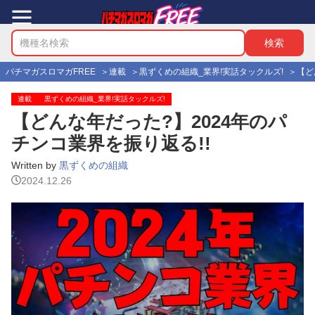
パチマガスロマガFREE
連載
黒ずくめの組織_業界!実話タックルズ!
【ど
連載
黒ずくめの組織_業界!実話タックルズ!
【どんな年だった?】2024年のパ
チンコ業界を振り返る!!
Written by
黒ずくめの組織
2024.12.26