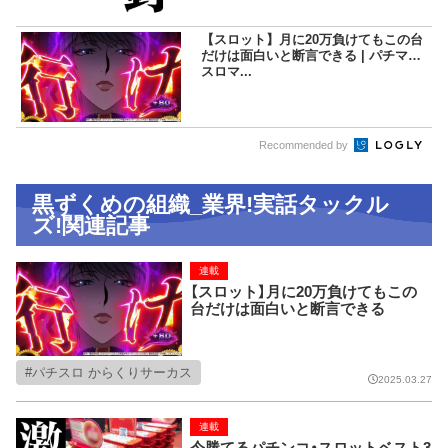
【スロット】月に20万負けてもこの台
だけは面白いと断言できる | パチマガ
スロマ...
Recommended by
黒ずくめの組織_業界!実話タックル
ズ!関連記事
連載
【スロット】月に20万負けてもこの
台だけは面白いと断言できる
パチスロ からくりサーカス
2025.03.27
連載