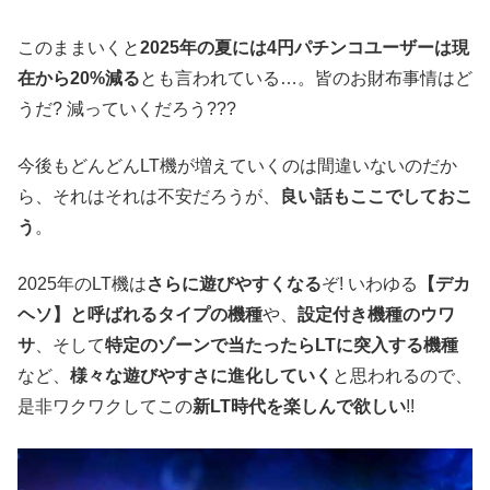
このままいくと
2025年の夏には4円パチンコユーザーは現
在から20%減る
とも言われている…。皆のお財布事情はど
うだ? 減っていくだろう???
今後もどんどんLT機が増えていくのは間違いないのだか
ら、それはそれは不安だろうが、
良い話もここでしておこ
う
。
2025年のLT機は
さらに遊びやすくなる
ぞ! いわゆる
【デカ
ヘソ】と呼ばれるタイプの機種
や、
設定付き機種のウワ
サ
、そして
特定のゾーンで当たったらLTに突入する機種
など、
様々な遊びやすさに進化していく
と思われるので、
是非ワクワクしてこの
新LT時代を楽しんで欲しい
!!