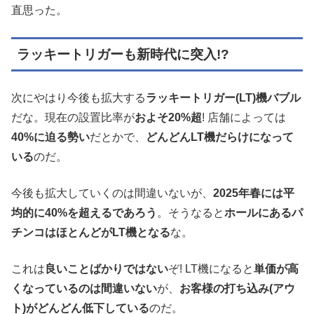
直思った。
ラッキートリガーも新時代に突入!?
次にやはり今後も拡大する
ラッキートリガー(LT)機バブル
だな。現在の設置比率が
およそ20%超
! 店舗によっては
40%に迫る勢い
だとかで、
どんどんLT機だらけになって
いる
のだ。
今後も拡大していくのは間違いないが、
2025年春には平
均的に40%を超えるであろう
。そうなると
ホールにあるパ
チンコはほとんどがLT機となる
な。
これは
良いことばかりではない
ぞ! LT機になると
単価が高
くなっているのは間違いない
が、
お客様の打ち込み(アウ
ト)がどんどん低下している
のだ。