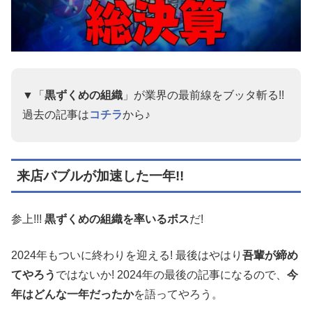
▼「
黒ずくめの組織
」が業界の最前線をブッタ斬る!!
過去の記事は
コチラ
から♪
来店バブルが加速した一年!!
参上!!!
黒ずくめの組織を率いるボス
だ!
2024年もついに終わりを迎える! 最後はやはり
吾輩が締め
てやろう
ではないか! 2024年の最後の記事になるので、
今
年はどんな一年だったか
を語ってやろう。