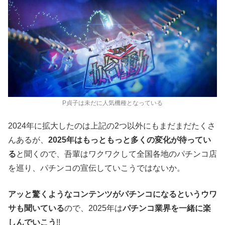
P貞子は未だに人気機種となっている
2024年に拡大したのは上記の2つ以外にもまだまだたくさ
んあるが、
2025年はもっともっと多くの変化が待ってい
る
と聞くので、吾輩はワクワクして全国各地のパチンコ店
を巡り、パチンコの宣伝していこうではないか。
アッと驚くようなコンテンツがパチンコになるというウワ
サも聞いている
ので、2025年は
パチンコ業界を一緒に楽
しんでいこう
!!