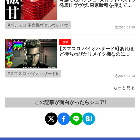
今勝てるパチンコ・スロットベスト3
発表!! ヴヴヴ、東京喰種を抑えてナ
ンバー1に輝いたのは意外なアノ
台!!
パチスロ 革命機ヴァルヴレイヴ
2025.03.20
連載
【スマスロ バイオハザード5】あれほ
ど待ちわびたリメイク機なのに…
スマスロ バイオハザード5
2025.03.13
もっと見る
この記事が面白かったらシェア!