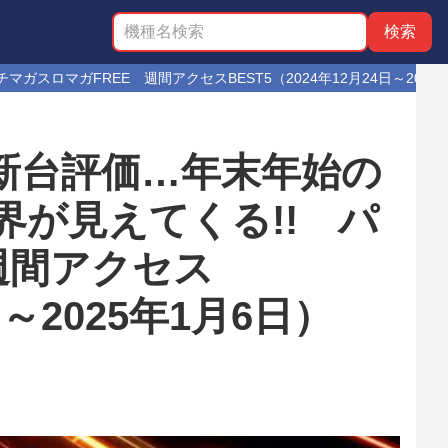
スロマガFREE 週間アクセスBEST5（2024年12月24日～2025
新台評価…年末年始の
界が見えてくる!! パ
週間アクセス
日～2025年1月6日）