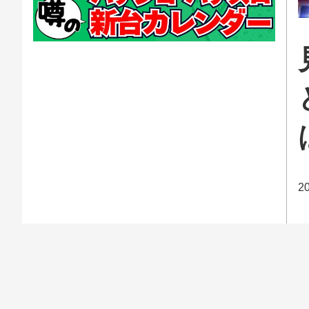
2
今
情
そ