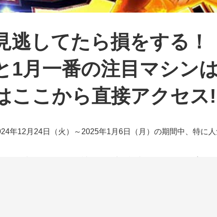
見逃してたら損をする！
と1月一番の注目マシンは
はここから直接アクセス!
024年12月24日（火）～2025年1月6日（月）の期間中、特に
回は年末年始の2週間に読まれた注目記事をピックアップ！ 
報が隠されている!?
れぞれの記事へはここから今すぐアクセス!!