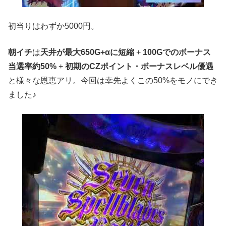
初当りはわずか5000円。
朝イチ
は
天井が最大650G+αに短縮
+
100Gでのボーナス
当選率約50%
+
初期のCZポイント・ボーナスレベル優遇
と様々な恩恵アリ。今回は幸先よくこの50%をモノにでき
ました♪