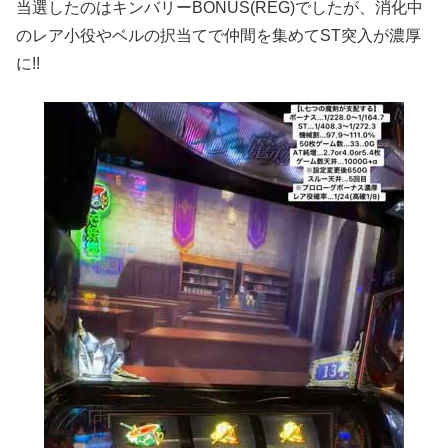
当選したのはキンバリーBONUS(REG)でしたが、消化中
のレア小役やベルの択当てで仲間を集めてST突入が濃厚
に!!