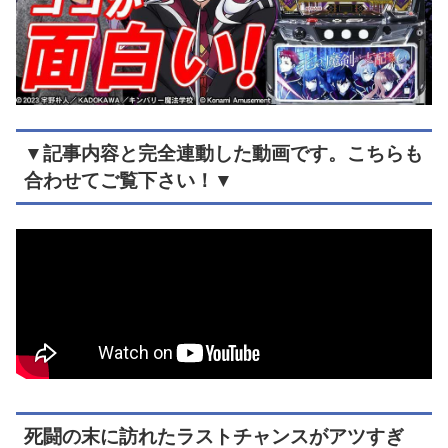
▼記事内容と完全連動した動画です。こちらも
合わせてご覧下さい！▼
死闘の末に訪れたラストチャンスがアツすぎ