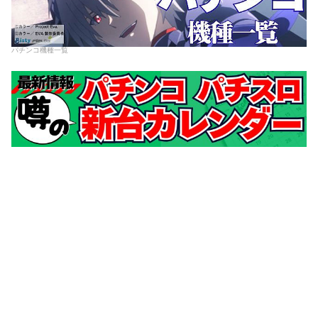
パチンコ機種一覧