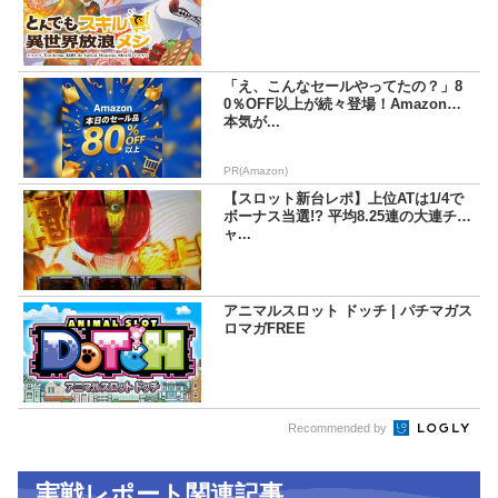
「え、こんなセールやってたの？」8
0％OFF以上が続々登場！Amazonの
本気が...
PR(Amazon)
【スロット新台レポ】上位ATは1/4で
ボーナス当選!? 平均8.25連の大連チ
ャ...
アニマルスロット ドッチ | パチマガス
ロマガFREE
Recommended by
実戦レポート関連記事