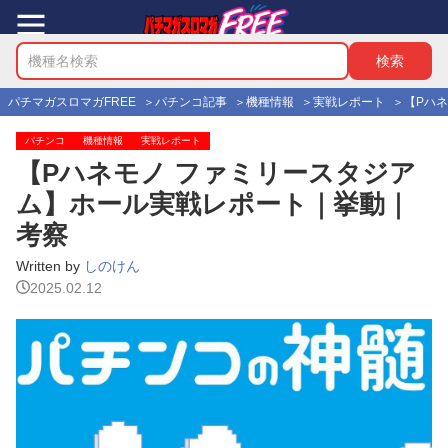
パチマガスロマガFREE
パチンコ記事
機種情報
実戦レポート
【Pハ
パチンコ
機種情報
実戦レポート
【Pハネモノ ファミリースタジア
ム】ホール実戦レポート｜挙動｜
考察
Written by
しのけん
2025.02.12