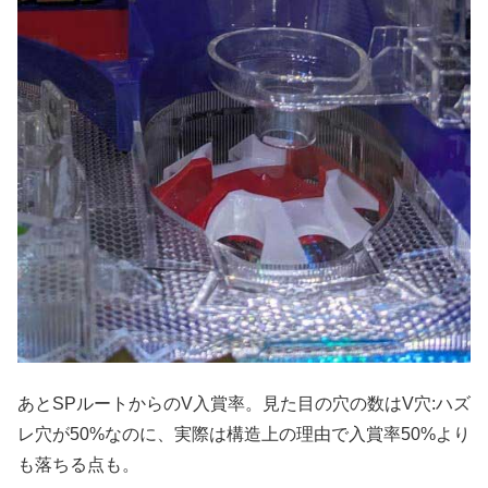
あとSPルートからのV入賞率。見た目の穴の数はV穴:ハズ
レ穴が50%なのに、実際は構造上の理由で入賞率50%より
も落ちる点も。