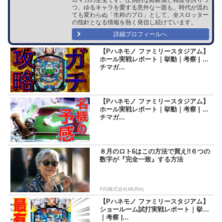
つ、ゆるキャラを愛する意外な一面も。時代が流れ
ても変わらぬ「生粋のプロ」として、全スロッター
の指針となる情報を熱く発信し続けています。
詳細プロフィールへ
【Pハネモノ ファミリースタジアム】
ホール実戦レポート｜挙動｜考察 | パ
チマガ...
【Pハネモノ ファミリースタジアム】
ホール実戦レポート｜挙動｜考察 | パ
チマガ...
８月のロト6はこの方法で買え!!６つの
数字が『完全一致』する方法
PR(株式会社MURA)
【Pハネモノ ファミリースタジアム】
ショールーム試打実戦レポート｜挙動
｜考察 |...