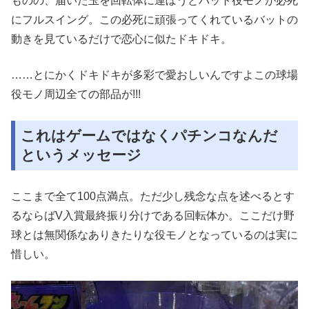
ものの、届いた玉を回転体に運ぼうとバット役モノが必死
にフルスイング。この必死に頑張ってくれているバットの
動きを見ているだけで恋心に似たドキドキ。
……とにかくドキドキが多彩で愛おしいんですよこの球場
役モノ周辺全ての部品が!!!
これはゲームではなくパチンコなんだ
というメッセージ
ここまで全て100点満点。ただ少し残念な点を述べるとす
るならばV入賞最終振り分けである回転体か。ここだけ野
球とは無関係なありきたりな役モノとなっているのは実に
惜しい。