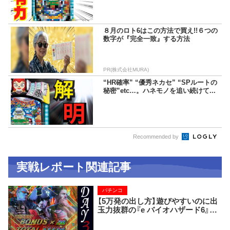
８月のロト6はこの方法で買え!!６つの
数字が『完全一致』する方法
PR(株式会社MURA)
“HR確率” “優秀ネカセ” “SPルートの
秘密”etc…。ハネモノを追い続けて...
Recommended by
実戦レポート関連記事
パチンコ
【5万発の出し方】遊びやすいのに出
玉力抜群の『e バイオハザード6』で
一撃5万発、初当り13回、総違和感37
個！ 12時間の死闘の全記録！！