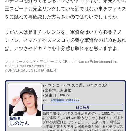
パチンコを打って感じるアツさやドキドキが、爆発力や出
玉スピードと完全リンクしている訳ではない事をファミス
タに触れて再確認した方も多いのではないでしょうか。
まだの人は是非チャレンジを。軍資金はいくら必要!? ノ
ンノン。スマパチやスマスロで必要な軍資金の1/10もあれ
ば、アツさやドキドキを十分感じ取れると思いますよ。
ファミリースタジアム™シリーズ ＆ ©︎Bandai Namco Entertainment Inc.
©︎Bandai Namco Sevens Inc.
©︎UNIVERSAL ENTERTAINMENT
●パチンコ・パチスロ歴…
パチスロ35年
●出身地…
東京都
●誕生日…
09/29
●X…
@shino_cafe777
高校卒業後、パチスロ生活者の道へ。1995年、伝
説的連載『しのけんの喰うならやらねば！』で誌上
プロの先駆けとしてデビュー。以来30年、現場至
しのけん
上主義を貫きリアルな稼働を綴り続けるパチマガス
ロマガの至宝です。圧倒的な経験値と精度を誇りつ