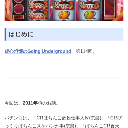
はじめに
虚心坦懐のGoing Underground
、第114回。
今回は、
2011年
頃のお話。
パチンコは、「CRぱちんこ必殺仕事人Ⅳ(京楽)」「CRび
っくりぱちんこスケバン刑事(京楽)」「ぱちんこCR蒼天