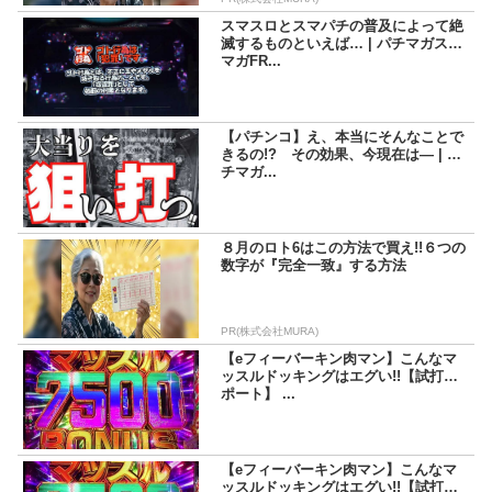
スマスロとスマパチの普及によって絶
滅するものといえば… | パチマガスロ
マガFR...
【パチンコ】え、本当にそんなことで
きるの!? その効果、今現在は― | パ
チマガ...
８月のロト6はこの方法で買え!!６つの
数字が『完全一致』する方法
PR(株式会社MURA)
【eフィーバーキン肉マン】こんなマ
ッスルドッキングはエグい!!【試打レ
ポート】 ...
【eフィーバーキン肉マン】こんなマ
ッスルドッキングはエグい!!【試打レ