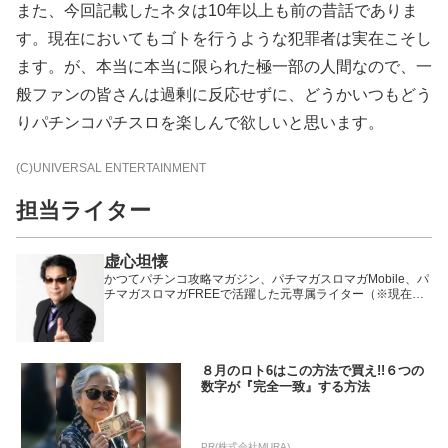
また、今回記載したネタは10年以上も前の昔話でありま
す。現在においてもゴトを行うような犯罪者は実在こそし
ます。が、本当に本当に限られた極一部の人間なので、一
般ファンの皆さんは過剰に反応せずに、どうかいつもどう
りパチンコパチスロを楽しんで欲しいと思います。
(C)UNIVERSAL ENTERTAINMENT
担当ライター
虚心坦懐
かつてパチンコ攻略マガジン、パチマガスロマガMobile、パ
チマガスロマガFREEで活躍した元専属ライター（※現在は
卒業）。
８月のロト6はこの方法で買え!!６つの
数字が『完全一致』する方法
PR(株式会社MURA)