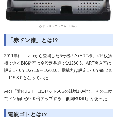
赤ドン雅（エレコ/2011年）
「赤ドン雅」とは!?
2011年にエレコから登場した5号機のA+ART機。416枚獲
得できるBIG確率は全設定共通で1/1260.3、ART突入率は
設定1～6で1/271.9～1/202.6。機械割は設定1～6で98.2％
～115.8％となっていた。
ART「雅RUSH」は1セット50Gの純増1.8枚で、その上位
でドン揃いが200倍アップする「祇園RUSH」があった。
電波ゴトとは!?