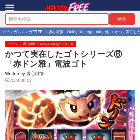
パチマガスロマガFREE
虚心坦懐「Going Underground」他
かつて実在し
コラム
虚心坦懐「Going Underground」他
かつて実在したゴトシリーズ⑧
「赤ドン雅」電波ゴト
Written by 虚心坦懐
2024.08.07