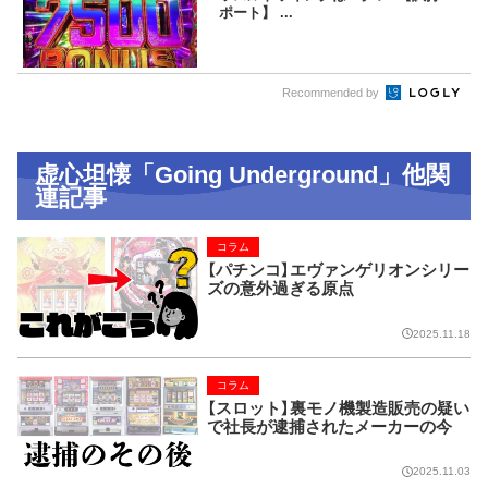
ポート】 ...
Recommended by
虚心坦懐「Going Underground」他関
連記事
コラム
【パチンコ】エヴァンゲリオンシリー
ズの意外過ぎる原点
2025.11.18
コラム
【スロット】裏モノ機製造販売の疑い
で社長が逮捕されたメーカーの今
2025.11.03