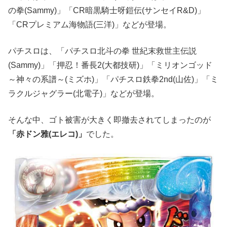
の拳(Sammy)」「CR暗黒騎士呀鎧伝(サンセイR&D)」
「CRプレミアム海物語(三洋)」などが登場。
パチスロは、「パチスロ北斗の拳 世紀末救世主伝説
(Sammy)」「押忍！番長2(大都技研)」「ミリオンゴッド
～神々の系譜～(ミズホ)」「パチスロ鉄拳2nd(山佐)」「ミ
ラクルジャグラー(北電子)」などが登場。
そんな中、ゴト被害が大きく即撤去されてしまったのが
「赤ドン雅(エレコ)」
でした。