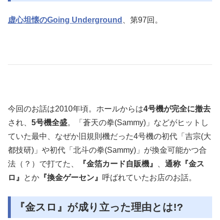
虚心坦懐のGoing Underground
、第97回。
今回のお話は2010年頃。ホールからは
4号機が完全に撤去
され、
5号機全盛
。「蒼天の拳(Sammy)」などがヒットし
ていた最中、なぜか旧規則機だった4号機の初代「吉宗(大
都技研)」や初代「北斗の拳(Sammy)」が換金可能かつ合
法（？）で打てた、
『金箔カード自販機』
、
通称『金ス
ロ』
とか
『換金ゲーセン』
呼ばれていたお店のお話。
『金スロ』が成り立った理由とは!?