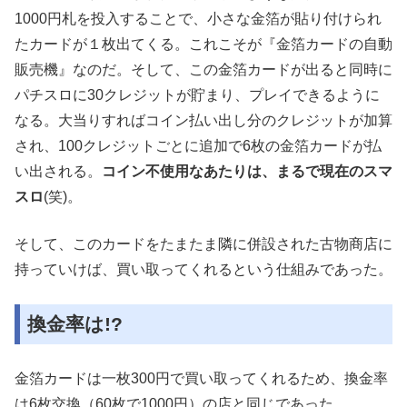
1000円札を投入することで、小さな金箔が貼り付けられ
たカードが１枚出てくる。これこそが『金箔カードの自動
販売機』なのだ。そして、この金箔カードが出ると同時に
パチスロに30クレジットが貯まり、プレイできるように
なる。大当りすればコイン払い出し分のクレジットが加算
され、100クレジットごとに追加で6枚の金箔カードが払
い出される。
コイン不使用なあたりは、まるで現在のスマ
スロ
(笑)。
そして、このカードをたまたま隣に併設された古物商店に
持っていけば、買い取ってくれるという仕組みであった。
換金率は!?
金箔カードは一枚300円で買い取ってくれるため、換金率
は6枚交換（60枚で1000円）の店と同じであった。