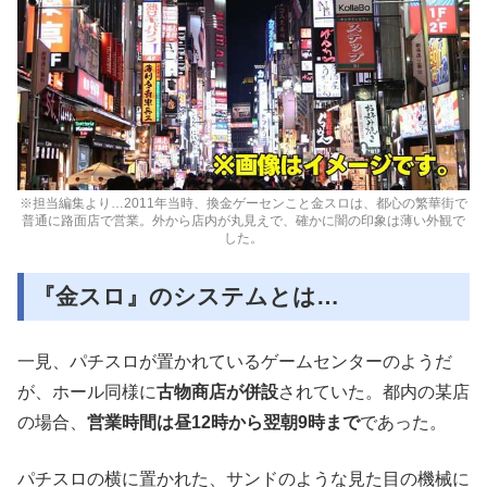
※担当編集より…2011年当時、換金ゲーセンこと金スロは、都心の繁華街で
普通に路面店で営業。外から店内が丸見えで、確かに闇の印象は薄い外観で
した。
『金スロ』のシステムとは…
一見、パチスロが置かれているゲームセンターのようだ
が、ホール同様に
古物商店が併設
されていた。都内の某店
の場合、
営業時間は昼12時から翌朝9時まで
であった。
パチスロの横に置かれた、サンドのような見た目の機械に