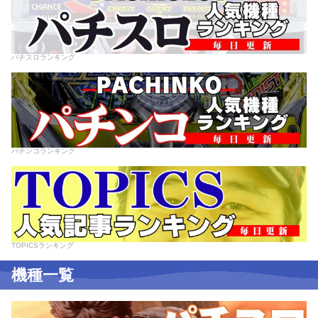
パチスロランキング
パチンコランキング
TOPICSランキング
機種一覧