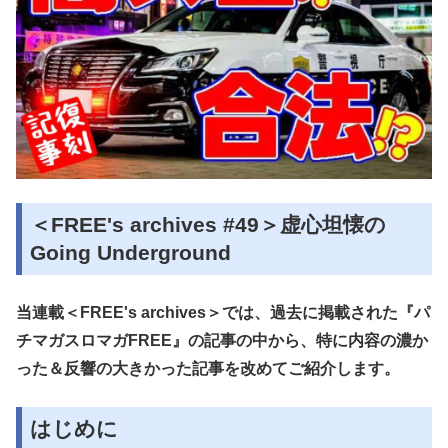
＜FREE's archives #49＞虚心坦懐の
Going Underground
当連載＜FREE's archives＞では、過去に掲載された『パ
チマガスロマガFREE』の記事の中から、特に内容の濃か
った＆反響の大きかった記事を改めてご紹介します。
はじめに