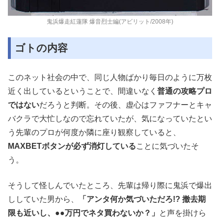
鬼浜爆走紅蓮隊 爆音烈士編(アビリット/2008年)
ゴトの内容
このネット社会の中で、同じ人物ばかり毎日のように万枚
近く出しているということで、間違いなく
普通の攻略プロ
ではない
だろうと判断。その後、虚心はファフナーとキャ
バクラで大忙しなので忘れていたが、気になっていたとい
う先輩のプロが何度か隣に座り観察していると、
MAXBETボタンが必ず消灯している
ことに気づいたそ
う。
そうして怪しんでいたところ、先輩は帰り際に鬼浜で爆出
ししていた男から、
「アンタ何か気づいただろ!? 撤去期
限も近いし、●●万円でネタ買わないか？」
と声を掛けら