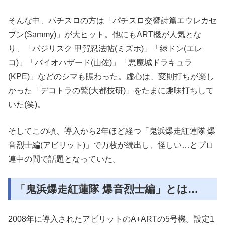
そんな中、パチスロの方は「パチスロ交響詩篇エウレカセ
ブン(Sammy)」が大ヒット。他にもART機が人気とな
り、「バジリスク 甲賀忍法帖(ミズホ)」「緑ドン(エレ
コ)」「バイオハザード(山佐)」「悪魔城ドラキュラ
(KPE)」などのシマも賑わった。虚心は、変則打ちが楽し
かった「デコトラの鷲(大都技研)」をたまに趣味打ちして
いた(笑)。
そしてこの頃、導入から2年ほど経つ「鬼浜爆走紅蓮隊 爆
音烈士編(アビリット)」で万枚が続出し、怪しい…とプロ
連中の間で話題となっていた。
「鬼浜爆走紅蓮隊 爆音烈士編」とは…
2008年に導入されたアビリットのA+ARTの5号機。設定1