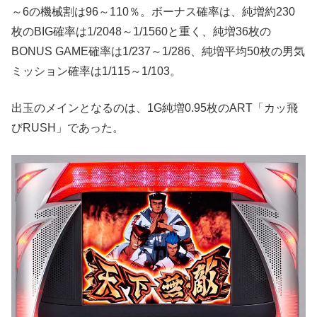
～6の機械割は96～110％。ボーナス確率は、純増約230
枚のBIG確率は1/2048～1/1560と重く、純増36枚の
BONUS GAME確率は1/237～1/286、純増平均50枚の男気
ミッション確率は1/115～1/103。
出玉のメインとなるのは、1G純増0.95枚のART「カッ飛
びRUSH」であった。