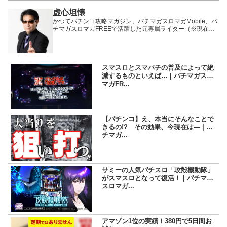
虚心坦懐
かつてパチンコ攻略マガジン、パチマガスロマガMobile、パ
チマガスロマガFREEで活躍した元専属ライター（※現在は
卒業）。
スマスロとスマパチの普及によって絶
滅するものといえば… | パチマガスロ
マガFR...
【パチンコ】え、本当にそんなことで
きるの!? その効果、今現在は― | パ
チマガ...
サミーの人気パチスロ「攻殻機動隊」
がスマスロとなって復活！ | パチマガ
スロマガ...
アマゾン1位の実績！380円で5日間お