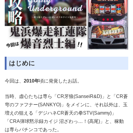
はじめに
今回は、
2010年
頃に発覚したお話。
当時、虚心たちは専ら「CR牙狼(SanseiR&D)」と「CR蒼
穹のファフナー(SANKYO)」をメインに、それ以外は、玉
増えの狙える「デジハネCR蒼天の拳STV(Sammy)」
「CRA弾球黙示録カイジ 沼ざわっ…！(高尾)」と、稼動
は専らパチンコであった。