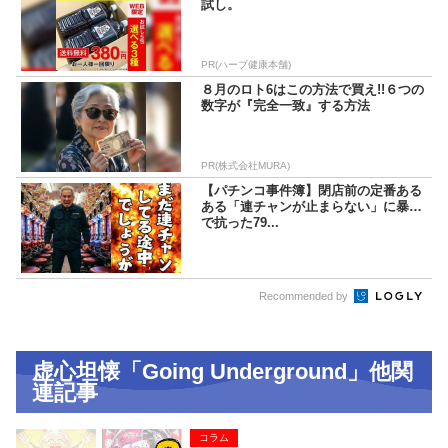
試し。
PR(ハーブ健康本舗)
８月のロト6はこの方法で買え!!６つの
数字が『完全一致』する方法
PR(株式会社MURA)
【パチンコ事件簿】閉店前の定番ある
ある「連チャンが止まらない」に暴力
で抗った79...
Recommended by
虚心坦懐「Going Underground」他関
連記事
コラム