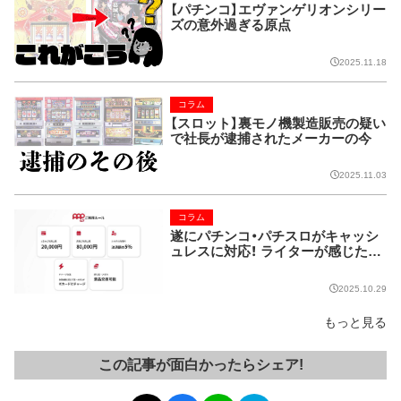
【パチンコ】エヴァンゲリオンシリー
ズの意外過ぎる原点
2025.11.18
コラム
【スロット】裏モノ機製造販売の疑い
で社長が逮捕されたメーカーの今
2025.11.03
コラム
遂にパチンコ・パチスロがキャッシ
ュレスに対応！ ライターが感じた課
題とは…
2025.10.29
もっと見る
この記事が面白かったらシェア!