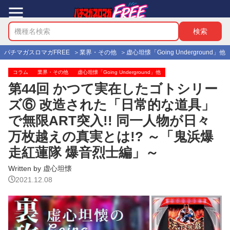
パチマガスロマガFREE
業界・その他
虚心坦懐「Going Underground」他
コラム
業界・その他
虚心坦懐「Going Underground」他
第44回 かつて実在したゴトシリー
ズ⑥ 改造された「日常的な道具」
で無限ART突入!! 同一人物が日々
万枚越えの真実とは!? ～「鬼浜爆
走紅蓮隊 爆音烈士編」～
Written by 虚心坦懐
2021.12.08