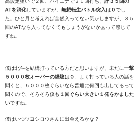
高設定狙いで２回、ハイエナで２１回打ち、
計３５回の
AT
を消化
していますが、
無想転生バトル突入は０
でし
た。ひと月と考えれば全然入ってない気がしますが、３５
回の
AT
なら入ってなくてもしょうがないかぁって感じで
すね。
僕は北斗を結構打っている方だと思いますが、未だに
一撃
５０００枚オーバーの経験は０
。よく打っている人の話を
聞くと、５０００枚ぐらいなら普通に何回も出してるって
聞くので、そろそろ僕も
１回ぐらい大きい１発をかました
い
ですね。
僕はいつツヨシロウさんに出会えるかな？