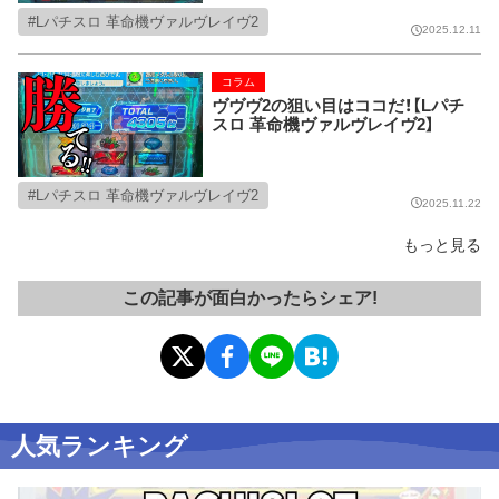
Lパチスロ 革命機ヴァルヴレイヴ2
2025.12.11
コラム
ヴヴヴ2の狙い目はココだ！【Lパチ
スロ 革命機ヴァルヴレイヴ2】
Lパチスロ 革命機ヴァルヴレイヴ2
2025.11.22
もっと見る
この記事が面白かったらシェア!
人気ランキング