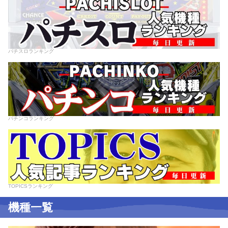
パチスロランキング
パチンコランキング
TOPICSランキング
機種一覧