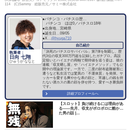
114 (C)Sammy 総販売元／サミー株式会社
●パチンコ・パチスロ歴…
パチンコ ほぼ0／パチスロ18年
●出身地…
宮崎県
●誕生日…
09/05
●X…
@hyuga710
「決死のパチスロサバイバル」第7弾を制覇し、歴
代3位の収支300万円超を記録したガチプロ。高設
日向 七翔
定狙いとハイエナの両軸で期待値を追う姿は、彼の
ひゅうが ななと
連載「収支晒し屋」や「ハイエナメソッド」でも公
開中の理論派です。一方で、二度の財布盗難被害に
遭うなど私生活では驚異の「不運体質」を発揮。サ
ッカーを愛する爽やかな表の顔と、宵越しの銭を持
たない酒カスの裏の顔を併せ持つ、愛すべき勝負師
です。
詳細プロフィールへ
【スロット】負け続けるには理由があ
る――先月、収支がボロボロに酷かっ
た男の話 |...