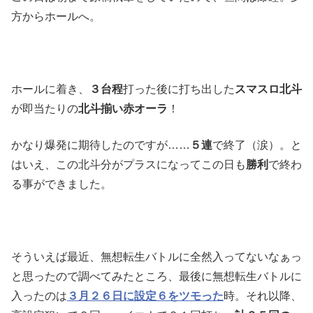
方からホールへ。
ホールに着き、
３台程
打った後に打ち出した
スマスロ北斗
が即当たりの
北斗揃い赤オーラ
！
かなり爆発に期待したのですが
……
５連
で終了（涙）。と
はいえ、この北斗分がプラスになってこの日も
勝利
で終わ
る事ができました。
そういえば最近、無想転生バトルに全然入ってないなぁっ
と思ったので調べてみたところ、最後に無想転生バトルに
入ったのは
３月２６日に設定６をツモった
時。それ以降、