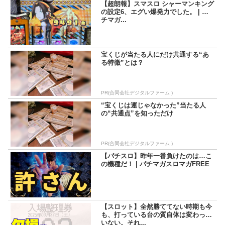
【超朗報】スマスロ シャーマンキング
の設定6、エグい爆発力でした。 | パ
チマガ...
宝くじが当たる人にだけ共通する“あ
る特徴”とは？
PR(合同会社デジタルファーム )
“宝くじは運じゃなかった”当たる人
の“共通点”を知っただけ
PR(合同会社デジタルファーム )
【パチスロ】昨年一番負けたのは…こ
の機種だ！ | パチマガスロマガFREE
【スロット】全然勝ててない時期も今
も、打っている台の質自体は変わって
いない。それ...