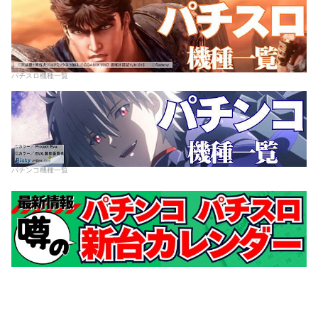
パチスロ機種一覧
パチンコ機種一覧