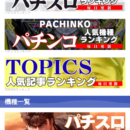
パチスロランキング
パチンコランキング
TOPICSランキング
機種一覧