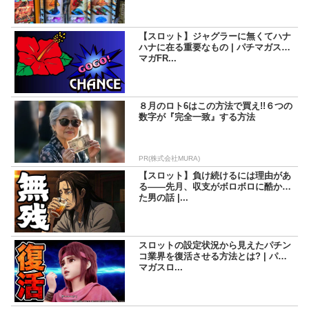
【スロット】ジャグラーに無くてハナ
ハナに在る重要なもの | パチマガスロ
マガFR...
８月のロト6はこの方法で買え!!６つの
数字が『完全一致』する方法
PR(株式会社MURA)
【スロット】負け続けるには理由があ
る――先月、収支がボロボロに酷かっ
た男の話 |...
スロットの設定状況から見えたパチン
コ業界を復活させる方法とは? | パチ
マガスロ...