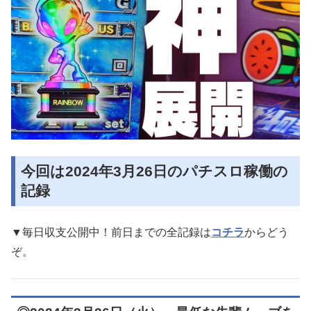
今回は2024年3月26日のパチスロ稼働の
記録
▼毎日収支公開中！前日までの全記録は
コチラ
からどう
ぞ。