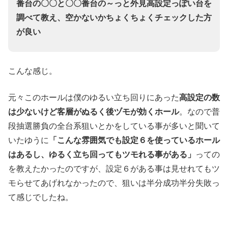
番台の〇〇と〇〇番台の～っと外見高設定っぽい台を
調べて教え、空かないかちょくちょくチェックした方
が良い
こんな感じ。
元々このホールは僕のゆるい立ち回りにあった
高設定の数
は少ないけど客層がぬるく後ヅモが効くホール
。なので普
段抽選勝負の全台系狙いとかをしている事が多いと聞いて
いたゆうに
「こんな雰囲気でも設定６を使っているホール
はあるし、ゆるく立ち回ってもツモれる事がある」
っての
を教えたかったのですが、設定６がある事は見せれてもツ
モらせてあげれなかったので、狙いは半分成功半分失敗っ
て感じでしたね。