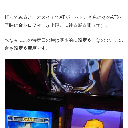
打ってみると、オスイチでATがヒット。さらにそのAT終
了時に
金トロフィー
が出現。…神☆展☆開（笑）。
ちなみにこの特定日の時は基本的に
設定６
。なので、この
台も
設定６濃厚
です。