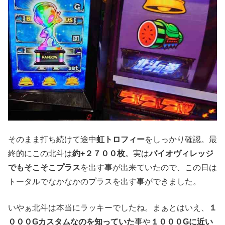
そのまま打ち続けて途中
虹トロフィー
をしっかり確認。最
終的にこの北斗は
約+２７００枚
。実は
バイオヴィレッジ
でもそこそこプラス
を出す事が出来ていたので、この日は
トータルでなかなかのプラスを出す事ができました。
いやぁ北斗は本当にラッキーでしたね。まぁとはいえ、
１
０００Gカスタムなのを知っていた
事や
１０００Gに近い