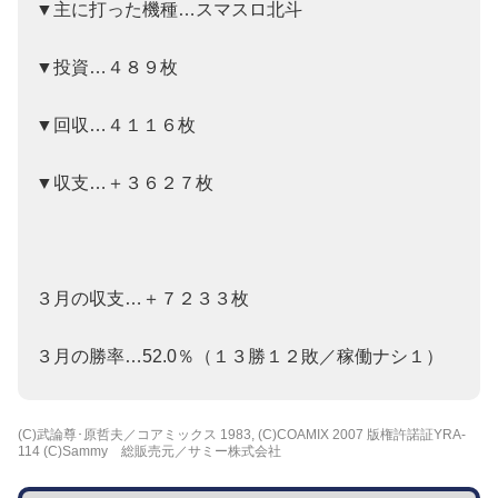
▼主に打った機種…スマスロ北斗
▼投資…４８９枚
▼回収…４１１６枚
▼収支…＋３６２７枚
３月の収支…＋７２３３枚
３月の勝率…52.0％（１３勝１２敗／稼働ナシ１）
(C)武論尊･原哲夫／コアミックス 1983, (C)COAMIX 2007 版権許諾証YRA-
114 (C)Sammy 総販売元／サミー株式会社