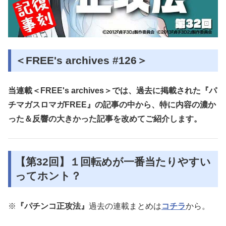
＜FREE's archives #126＞
当連載＜FREE's archives＞では、過去に掲載された『パ
チマガスロマガFREE』の記事の中から、特に内容の濃か
った＆反響の大きかった記事を改めてご紹介します。
【第32回】１回転めが一番当たりやすい
ってホント？
※
『パチンコ正攻法』
過去の連載まとめは
コチラ
から。