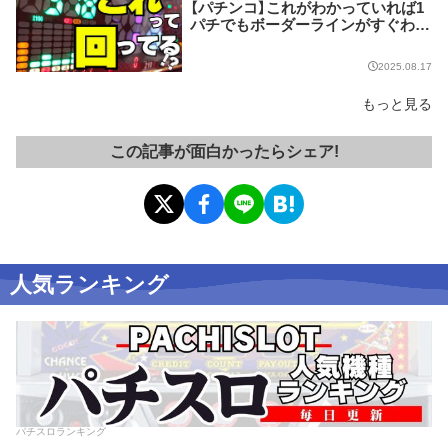
【パチンコ】これがわかっていれば1
パチでもボーダーラインがすぐわか
る！
2025.08.17
もっと見る
この記事が面白かったらシェア!
人気ランキング
パチスロランキング