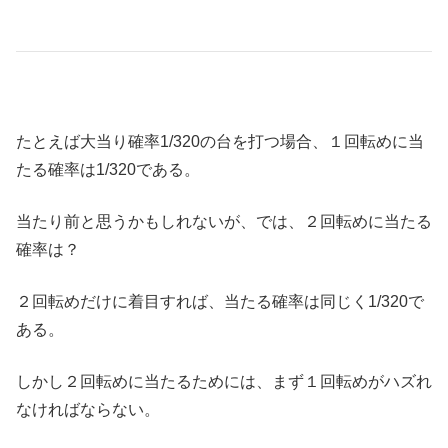
たとえば大当り確率1/320の台を打つ場合、１回転めに当
たる確率は1/320である。
当たり前と思うかもしれないが、では、２回転めに当たる
確率は？
２回転めだけに着目すれば、当たる確率は同じく1/320で
ある。
しかし２回転めに当たるためには、まず１回転めがハズれ
なければならない。