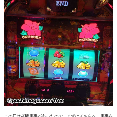
この日は昼間用事があったので、まずはそちらへ。用事を