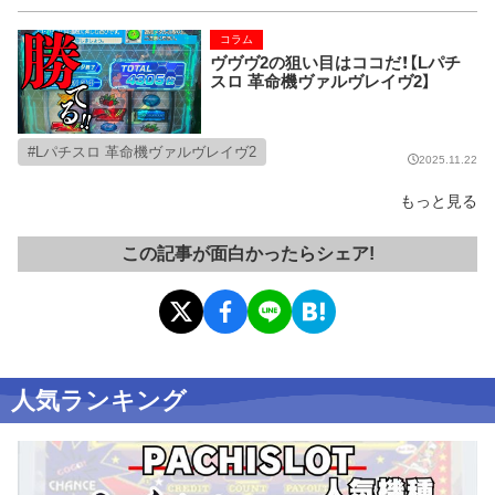
コラム
ヴヴヴ2の狙い目はココだ！【Lパチ
スロ 革命機ヴァルヴレイヴ2】
Lパチスロ 革命機ヴァルヴレイヴ2
2025.11.22
もっと見る
この記事が面白かったらシェア!
人気ランキング