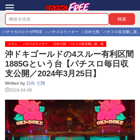
パチマガスロマガFREE
パチスロライター
日向七翔「パチスロ収支晒し屋
コラム
パチスロライター
日向七翔「パチスロ収支晒し屋」他
沖ドキゴールドの4スルー有利区間
1885Gという台【パチスロ毎日収
支公開／2024年3月25日】
Written by
日向 七翔
2024.04.08