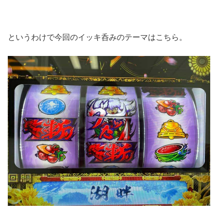
というわけで今回のイッキ呑みのテーマはこちら。