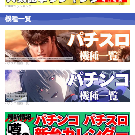
TOPICSランキング
機種一覧
パチスロ機種一覧
パチンコ機種一覧