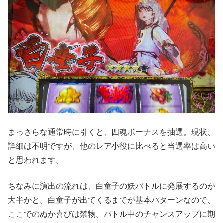
まっさらな通常時に引くと、四魂ボーナスを抽選。現状、
詳細は不明ですが、他のレア小役に比べると当選率は高い
と思われます。
ちなみに演出の流れは、白童子の妖バトルに発展するのが
大半かと。白童子が出てくるまでが基本パターンなので、
ここでのぬか喜びは禁物。バトル中のチャンスアップに期