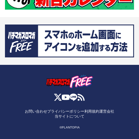
お問い合わせ
プライバシーポリシー
利用規約
運営会社
当サイトについて
©PLANTOPIA