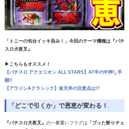
「トニーの旬台イッキ呑み！」今回のテーマ機種は『パチ
スロ犬夜叉』
▶こちらもオススメ！
【パチスロ アクエリオン ALL STARS】AT中の中押し手
順!!
【アラジンAクラシック】仮天井の注意点は!?
「どこで引くか」で恩恵が変わる！
『パチスロ犬夜叉』
の一番重いフラグは
「ブッた斬りチェ