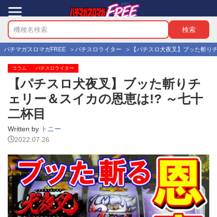
パチマガスロマガFREE
パチスロライター
【パチスロ犬夜叉】ブッた斬りチ
コラム
パチスロライター
【パチスロ犬夜叉】ブッた斬りチ
ェリー＆スイカの恩恵は!? ～七十
二杯目
Written by
トニー
2022.07.26