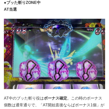
●ブッた斬りZONE中
AT当選
AT中のブッた斬り役は
ボーナス確定
。この時のボーナス
個数は通常通りで、「AT開始直後ならばボーナス1個」が