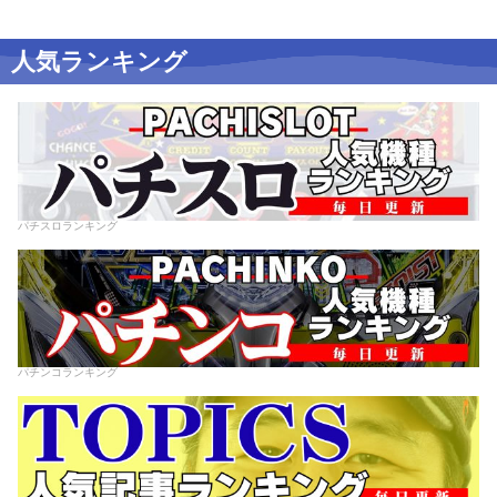
人気ランキング
パチスロランキング
パチンコランキング