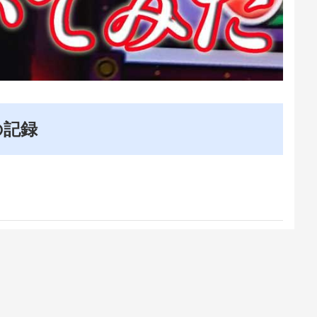
の記録
けど……の日