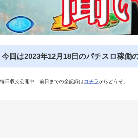
今回は2023年12月18日のパチスロ稼働
毎日収支公開中！前日までの全記録は
コチラ
からどうぞ。
◎2023年12月18日（月） かなり期待した