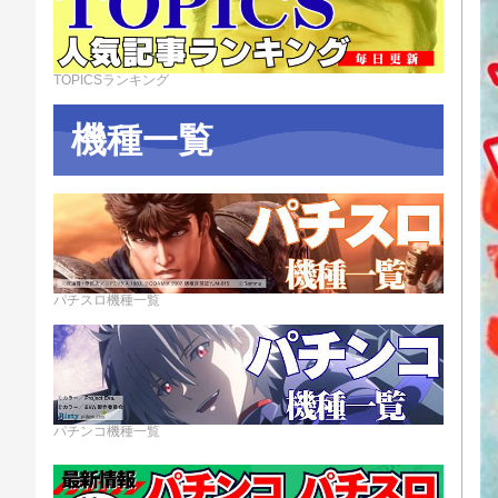
TOPICSランキング
機種一覧
パチスロ機種一覧
パチンコ機種一覧