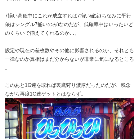
7揃い高確中にこれが成立すれば7揃い確定(
ちなみに平行
俵はシングル7揃いのみ)なのだが、
低確率中はいったいど
のくらいで揃えてくれるのか…。
設定や現在の差枚数やその他に影響されるのか、
それとも
一律なのか真相はまだ分からないが非常に気になるところ
。
このあと1G連を取れば裏鷹狩り濃厚だったのだが、
残念
ながら再度1G連ゲットとはならず。