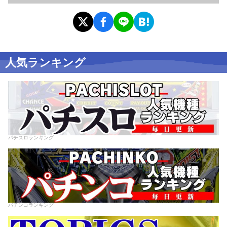
人気ランキング
パチスロランキング
パチンコランキング