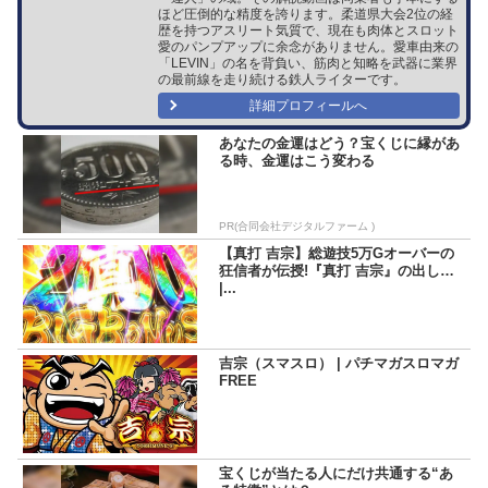
ほど圧倒的な精度を誇ります。柔道県大会2位の経
歴を持つアスリート気質で、現在も肉体とスロット
愛のパンプアップに余念がありません。愛車由来の
「LEVIN」の名を背負い、筋肉と知略を武器に業界
の最前線を走り続ける鉄人ライターです。
詳細プロフィールへ
あなたの金運はどう？宝くじに縁があ
る時、金運はこう変わる
PR(合同会社デジタルファーム )
【真打 吉宗】総遊技5万Gオーバーの
狂信者が伝授!『真打 吉宗』の出し方!!
|...
吉宗（スマスロ） | パチマガスロマガ
FREE
宝くじが当たる人にだけ共通する“あ