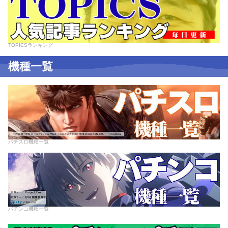
TOPICSランキング
機種一覧
パチスロ機種一覧
パチンコ機種一覧