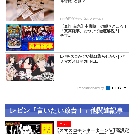
る特徴”とは？
PR(合同会社デジタルファーム )
【真打 吉宗】本機随一の叩きどころ！
「真高確率」について徹底解説!! | パ
チマ...
Lパチスロかぐや様は告らせたい | パ
チマガスロマガFREE
Recommended by
レビン「言いたい放台！」他関連記事
コラム
【スマスロモンキーターンⅤ】高設定