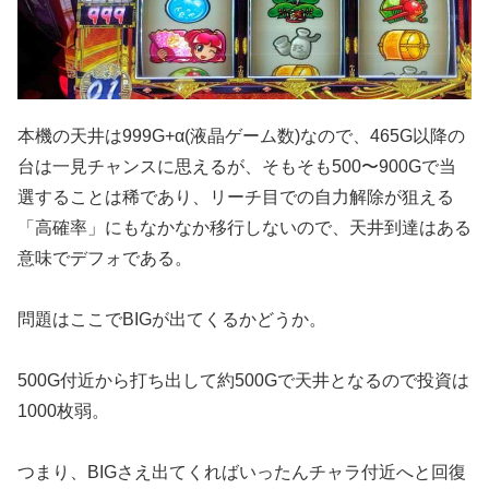
本機の天井は999G+α(液晶ゲーム数)なので、
465G以降の
台は一見チャンスに思えるが、そもそも500〜
900Gで当
選することは稀であり、
リーチ目での自力解除が狙える
「高確率」
にもなかなか移行しないので、
天井到達はある
意味でデフォである。
問題はここでBIGが出てくるかどうか。
500G付近から打ち出して約500Gで天井となるので投資は
1
000枚弱。
つまり、
BIGさえ出てくればいったんチャラ付近へと回復