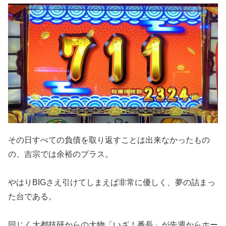
その日すべての負債を取り返すことは出来なかったもの
の、
吉宗では余裕のプラス。
やはりBIGさえ引けてしまえば非常に優しく、
夢の詰まっ
た台である。
同じく大都技研からの大物「いざ！番長」
が先週からホー