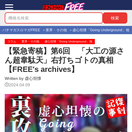
パチマガスロマガFREE
業界・その他
虚心坦懐「Going Underground」他
コラム
業界・その他
虚心坦懐「Going Underground」他
【緊急寄稿】第6回 「大工の源さ
ん超韋駄天」右打ちゴトの真相
【FREE's archives】
Written by 虚心坦懐
2024.04.09