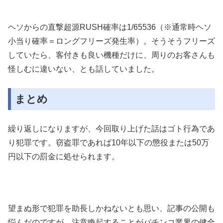
ヘソからの直撃超源
RUSH
確率は
1/65536（※通常時ヘソ
小当り確率＝ロングフリーズ発生率）。
そうそうフリーズ
していたら、客付きも良い機種だけに、周りのお客さんも
怪しむに違いない、とも話していました。
まとめ
繰り返しになりますが、今回取り上げた話はゴト行為であ
り犯罪です。窃盗罪であれば
10
年以下の懲役または
50
万
円以下の罰金に処せられます。
望まぬ形で犯罪を助長しかねないとも思い、記事の公開も
悩んだのですが、注意喚起することがパチンコ業界の健全