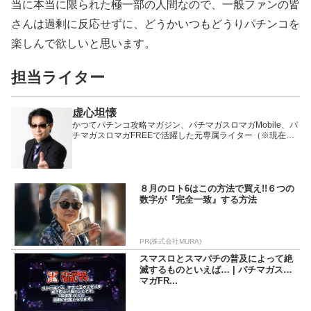
当に本当に限られた極一部の人間なので、一般ファンの皆
さんは過剰に反応せずに、どうかいつもどうりパチンコを
楽しんで欲しいと思います。
担当ライター
虚心坦懐
かつてパチンコ攻略マガジン、パチマガスロマガMobile、パ
チマガスロマガFREEで活躍した元専属ライター（※現在は
卒業）。
８月のロト6はこの方法で買え!!６つの
数字が『完全一致』する方法
PR(株式会社MURA)
スマスロとスマパチの普及によって絶
滅するものといえば… | パチマガスロ
マガFR...