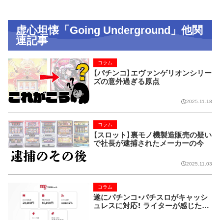
虚心坦懐「Going Underground」他関
連記事
コラム
【パチンコ】エヴァンゲリオンシリー
ズの意外過ぎる原点
2025.11.18
コラム
【スロット】裏モノ機製造販売の疑い
で社長が逮捕されたメーカーの今
2025.11.03
コラム
遂にパチンコ・パチスロがキャッシ
ュレスに対応！ ライターが感じた課
題とは…