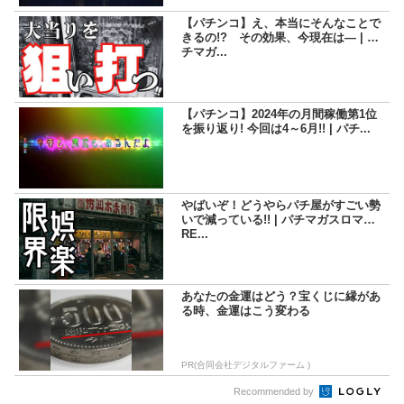
【パチンコ】え、本当にそんなことで
きるの!? その効果、今現在は― | パ
チマガ...
【パチンコ】2024年の月間稼働第1位
を振り返り! 今回は4～6月!! | パチ...
やばいぞ！どうやらパチ屋がすごい勢
いで減っている!! | パチマガスロマガF
RE...
あなたの金運はどう？宝くじに縁があ
る時、金運はこう変わる
PR(合同会社デジタルファーム )
Recommended by