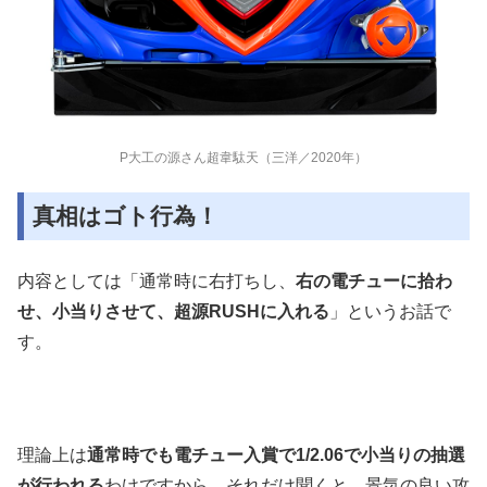
P大工の源さん超韋駄天（三洋／2020年）
真相はゴト行為！
内容としては「通常時に右打ちし、
右の電チューに拾わ
せ、小当りさせて、超源
RUSH
に入れる
」というお話で
す。
理論上は
通常時でも電チュー入賞で
1/2.06
で小当りの抽選
が行われる
わけですから、それだけ聞くと、景気の良い攻