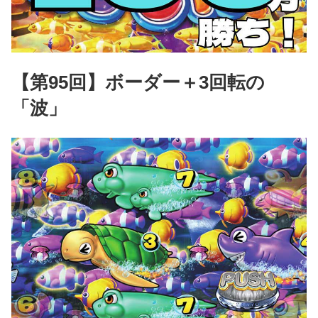
【第95回】ボーダー＋3回転の
「波」