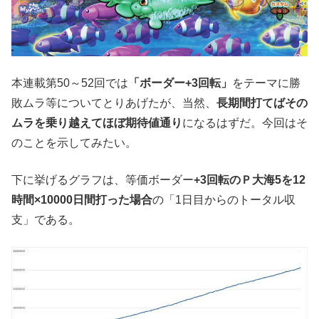
本連載第50～52回では
「ボーダー+3回転」
をテーマに勝
敗ムラ等についてとりあげたが、当然、
長期間打てばその
ムラを乗り越えてほぼ期待値通り
になるはずだ。今回はそ
のことを示してみたい。
下に挙げるグラフは、等価ボーダー
+3回転のＰ大海5を12
時間×10000日間打った場合
の「1日目からのトータル収
支」である。