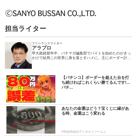
担当ライター
フリーランスライター
アラプロ
早大政経留年中、パチマガ編集部でバイトを始めたのがきっ
かけで結局この世界に身を落とすハメに。主にボーダー計算
やシミュレーション分析を担当していた。理論だけではなく
実戦でも、パチンコの生涯収支はプラス2000万円を超える。
【パチンコ】ボーダーを超えた台を打
ち続ければこれくらい勝てるんです!! |
パチ...
あなたの金運はどう？宝くじに縁があ
る時、金運はこう変わる
PR(合同会社デジタルファーム )