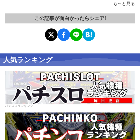
もっと見る
この記事が面白かったらシェア!
人気ランキング
パチスロランキング