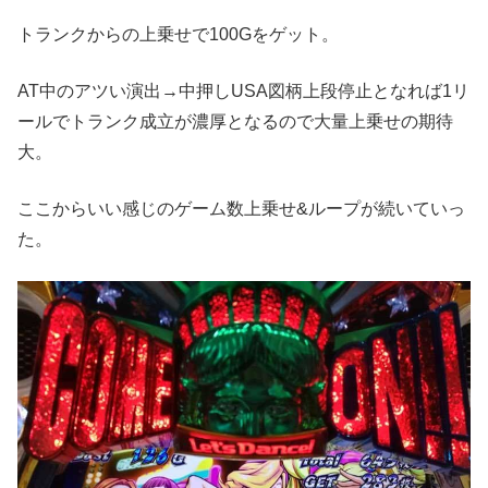
トランクからの上乗せで100Gをゲット。
AT中のアツい演出→中押しUSA図柄上段停止となれば1リ
ールでトランク成立が濃厚となるので大量上乗せの期待
大。
ここからいい感じのゲーム数上乗せ&ループが続いていっ
た。