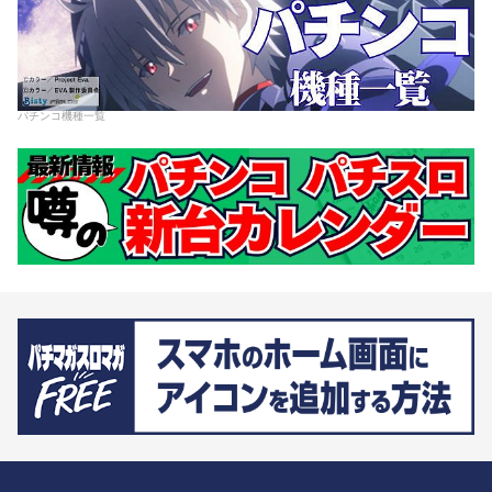
パチンコ機種一覧