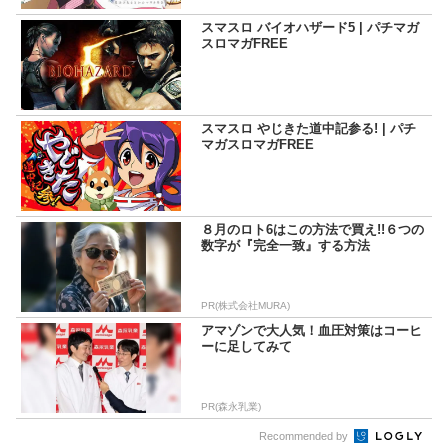
スマスロ バイオハザード5 | パチマガ
スロマガFREE
スマスロ やじきた道中記参る! | パチ
マガスロマガFREE
８月のロト6はこの方法で買え!!６つの
数字が『完全一致』する方法
PR(株式会社MURA)
アマゾンで大人気！血圧対策はコーヒ
ーに足してみて
PR(森永乳業)
Recommended by