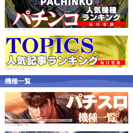
パチンコランキング
TOPICSランキング
機種一覧
パチスロ機種一覧