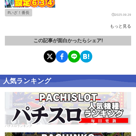
いざ！番長
2025.09.29
もっと見る
この記事が面白かったらシェア!
人気ランキング
パチスロランキング