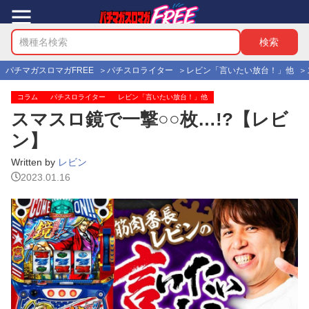
パチマガスロマガFREE
パチスロライター
レビン「言いたい放台！」他
コラム
パチスロライター
レビン「言いたい放台！」他
スマスロ鏡で一撃○○枚…!?【レビ
ン】
Written by
レビン
2023.01.16