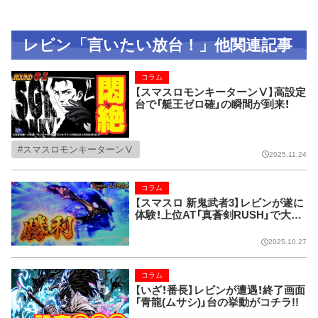
レビン「言いたい放台！」他関連記事
コラム
【スマスロモンキーターンⅤ】高設定
台で「艇王ゼロ確」の瞬間が到来！
スマスロモンキーターンⅤ
2025.11.24
コラム
【スマスロ 新鬼武者3】レビンが遂に
体験！上位AT「真蒼剣RUSH」で大量
出玉を獲得!!
2025.10.27
コラム
【いざ！番長】レビンが遭遇！終了画面
「青龍(ムサシ)」台の挙動がコチラ!!