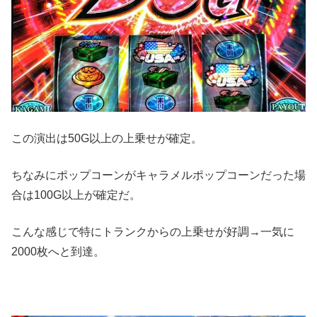
この演出は50G以上の上乗せが確定。
ちなみにポップコーンがキャラメルポップコーンだった場
合は100G以上が確定だ。
こんな感じで特にトランクからの上乗せが好調→一気に
2000枚へと到達。