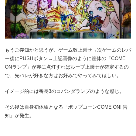
もうご存知かと思うが、ゲーム数上乗せ→次ゲームのレバ
ー後にPUSHボタン→上記画像のように筐体の「COME
ONランプ」が赤に点灯すればループ上乗せが確定するの
で、先バレが好きな方はお好みでやってみてほしい。
イメージ的には番長3のコパンダランプのような感じ。
その後は自身初体験となる「ポップコーンCOME ON!!告
知」が発生。